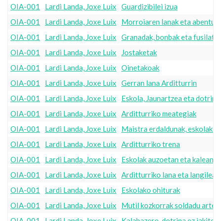
OIA-001
Lardi Landa, Joxe Luix
Guardizibilei izua
OIA-001
Lardi Landa, Joxe Luix
Morroiaren lanak eta abentur
OIA-001
Lardi Landa, Joxe Luix
Granadak, bonbak eta fusilatu
OIA-001
Lardi Landa, Joxe Luix
Jostaketak
OIA-001
Lardi Landa, Joxe Luix
Oinetakoak
OIA-001
Lardi Landa, Joxe Luix
Gerran lana Arditturrin
OIA-001
Lardi Landa, Joxe Luix
Eskola, Jaunartzea eta dotrina
OIA-001
Lardi Landa, Joxe Luix
Arditturriko meategiak
OIA-001
Lardi Landa, Joxe Luix
Maistra erdaldunak, eskolako 
OIA-001
Lardi Landa, Joxe Luix
Arditturriko trena
OIA-001
Lardi Landa, Joxe Luix
Eskolak auzoetan eta kalean
OIA-001
Lardi Landa, Joxe Luix
Arditturriko lana eta langileak
OIA-001
Lardi Landa, Joxe Luix
Eskolako ohiturak
OIA-001
Lardi Landa, Joxe Luix
Mutil kozkorrak soldadu artea
OIA-001
Lardi Landa, Joxe Luix
Kalabazero, dotrina ez jakitea