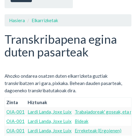
Hasiera
Elkarrizketak
Transkribapena egina
duten pasarteak
Ahozko ondarea osatzen duten elkarrizketa guztiak
transkribatzen ari gara, pixkaka. Behean dauden pasarteak,
dagoeneko transkribatutakoak dira.
Zinta
Hiztunak
OIA-001
Lardi Landa, Joxe Luix
Trabajadoreak' goseak, eta mut
OIA-001
Lardi Landa, Joxe Luix
Bideak
OIA-001
Lardi Landa, Joxe Luix
Erreketeak (Ergoienen)