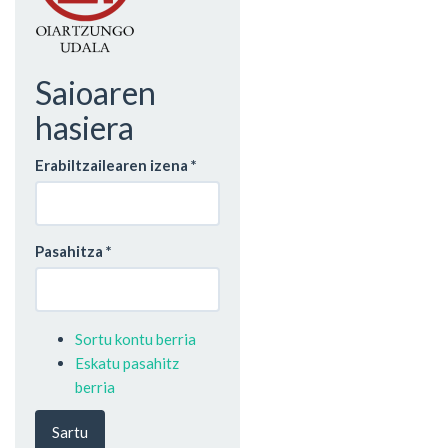
Saioaren
hasiera
Erabiltzailearen izena
*
Pasahitza
*
Sortu kontu berria
Eskatu pasahitz
berria
Sartu