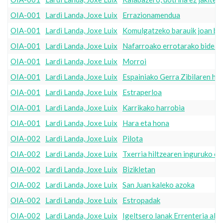
OIA-001
Lardi Landa, Joxe Luix
Errazionamendua
OIA-001
Lardi Landa, Joxe Luix
Komulgatzeko barauik joan beh
OIA-001
Lardi Landa, Joxe Luix
Nafarroako errotarako bidean,
OIA-001
Lardi Landa, Joxe Luix
Morroi
OIA-001
Lardi Landa, Joxe Luix
Espainiako Gerra Zibilaren has
OIA-001
Lardi Landa, Joxe Luix
Estraperloa
OIA-001
Lardi Landa, Joxe Luix
Karrikako harrobia
OIA-001
Lardi Landa, Joxe Luix
Hara eta hona
OIA-002
Lardi Landa, Joxe Luix
Pilota
OIA-002
Lardi Landa, Joxe Luix
Txerria hiltzearen inguruko oh
OIA-002
Lardi Landa, Joxe Luix
Bizikletan
OIA-002
Lardi Landa, Joxe Luix
San Juan kaleko azoka
OIA-002
Lardi Landa, Joxe Luix
Estropadak
OIA-002
Lardi Landa, Joxe Luix
Igeltsero lanak Errenteria ald