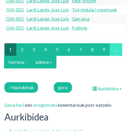
OIA-002
Lardi Landa, Joxe Luix
Egur-biltzen
OIA-002
Lardi Landa, Joxe Luix
Txirrindulari ospetsuak
OIA-002
Lardi Landa, Joxe Luix
Garraioa
OIA-002
Lardi Landa, Joxe Luix
Futbola
1
2
3
4
5
6
7
8
9
…
hurrena ›
azkena »
‹ Hautaketak
gora
Aurkibidea
Saioa hasi
edo
erregistratu
komentarioak post-eatzeko
Aurkibidea