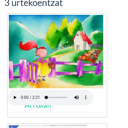
3 urtekoentzat
Arroxali