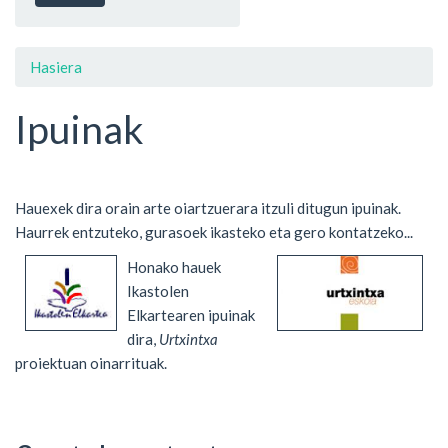
Hasiera
Ipuinak
Hauexek dira orain arte oiartzuerara itzuli ditugun ipuinak.
Haurrek entzuteko, gurasoek ikasteko eta gero kontatzeko...
Honako hauek
Ikastolen
Elkartearen ipuinak
dira,
Urtxintxa
proiektuan oinarrituak.