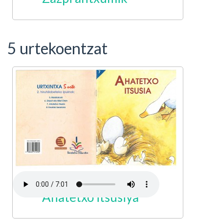
5 urtekoentzat
Ahatetxo itsusiya