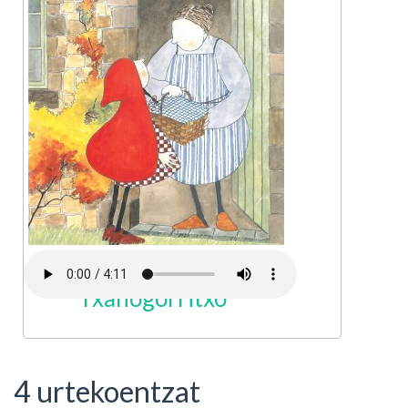
Txanogorritxo
4 urtekoentzat