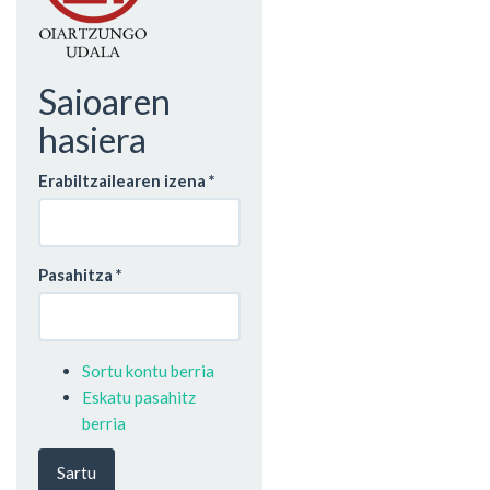
Saioaren
hasiera
Erabiltzailearen izena
*
Pasahitza
*
Sortu kontu berria
Eskatu pasahitz
berria
Sartu