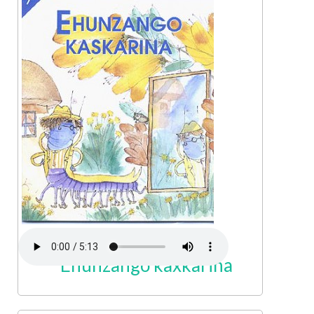
Ehunzango kaxkariña