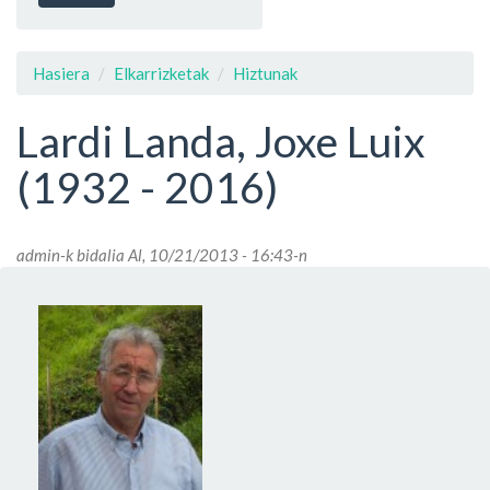
Hasiera
Elkarrizketak
Hiztunak
Lardi Landa, Joxe Luix
(1932 - 2016)
admin
-k bidalia Al, 10/21/2013 - 16:43-n