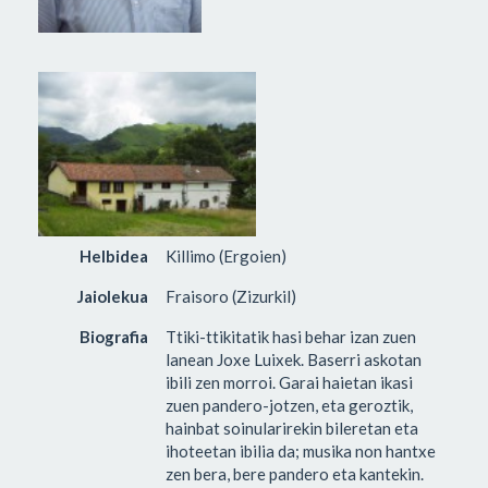
Helbidea
Killimo (Ergoien)
Jaiolekua
Fraisoro (Zizurkil)
Biografia
Ttiki-ttikitatik hasi behar izan zuen
lanean Joxe Luixek. Baserri askotan
ibili zen morroi. Garai haietan ikasi
zuen pandero-jotzen, eta geroztik,
hainbat soinularirekin bileretan eta
ihoteetan ibilia da; musika non hantxe
zen bera, bere pandero eta kantekin.