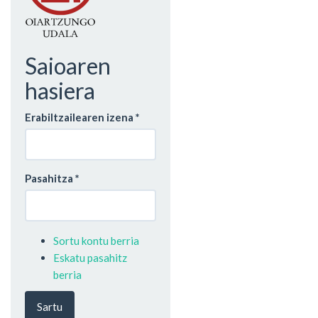
Saioaren
hasiera
Erabiltzailearen izena
*
Pasahitza
*
Sortu kontu berria
Eskatu pasahitz
berria
Sartu