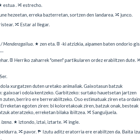
★
🔀
estua .
estrecho.
🔀
ne hezeetan, erreka bazterretan, sortzen den landarea.
junco.
🔀
ristear.
Estar al llegar.
★
📄
a / Menderagailua
.
zen eta.
-ki atzizkia, aipamen baten ondorio gi
..
📄

ehar.
Herriko zaharrek "omen" partikularen ordez erabiltzen dute.
Ser.
ola xurgatzen duten uretako animaliak. Gaixotasun batzuk
n: gaixoari odola kentzeko. Garbitzeko: surtako hauetsetan jartzen
n zuten, berriro ere berrerabiltzeko. Oso estimatuak ziren eta ordai
 Erreketan egoten ziren: bi koloretakoak ziren, batzuk onak, besteak
🔀
atzuk ateratzeko, erreketan bilaka ibiltzea.
Sanguijuela.
★
🔀
.
Izena
.
iztondo, iztai, iztarte.
ingle.
🔀
⚑
beldurra.
pavor.
Izutu aditz eratorria ere erabiltzen da. Baita iz
.