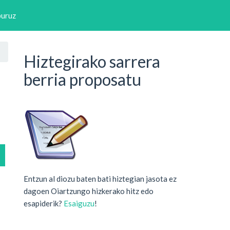
buruz
Hiztegirako sarrera
berria proposatu
Entzun al diozu baten bati hiztegian jasota ez
dagoen Oiartzungo hizkerako hitz edo
esapiderik?
Esaiguzu
!