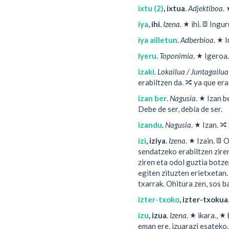
ixtu (2)
,
ixtua
.
Adjektiboa
.
★
📄
iya
,
ihi
.
Izena
.
ihi.
Inguru
★
iya ailletun
.
Adberbioa
.
I
★
Iyeru
.
Toponimia
.
Igeroa.
izaki
.
Lokailua / Juntagailu
🔀
erabiltzen da.
ya que era..
★
izan ber
.
Nagusia
.
Izan b
Debe de ser, debía de ser.
★
🔀
izandu
.
Nagusia
.
Izan.
★
📄
izi
,
iziya
.
Izena
.
Izain.
Od
sendatzeko erabiltzen zire
ziren eta odol guztia botze
egiten zituzten erietxetan.
txarrak. Ohitura zen, sos b
izter-txoko
,
izter-txokua
★
★
izu
,
izua
.
Izena
.
ikara.,
eman ere, izuarazi esateko. 