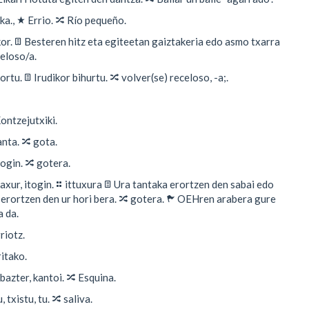
★
🔀
ka.,
Errio.
Río pequeño.
📄
kor.
Besteren hitz eta egiteetan gaiztakeria edo asmo txarra
eloso/a.
📄
🔀
kortu.
Irudikor bihurtu.
volver(se) receloso, -a;.
ontzejutxiki.
🔀
anta.
gota.
🔀
togin.
gotera.
⚏
📄
axur, itogin.
ittuxura
Ura tantaka erortzen den sabai edo
🔀
⚑
 erortzen den ur hori bera.
gotera.
OEHren arabera gure
 da.
riotz.
itako.
🔀
 bazter, kantoi.
Esquina.
🔀
u, txistu, tu.
saliva.