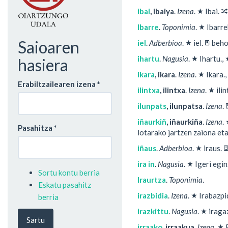
★
🔀
ibai
,
ibaiya
.
Izena
.
Ibai.
★
Ibarre
.
Toponimia
.
Ibarre
★
📄
Saioaren
iel
.
Adberbioa
.
iel.
beho
★
ihartu
.
Nagusia
.
Ihartu.,
hasiera
★
ikara
,
ikara
.
Izena
.
Ikara.,
Erabiltzailearen izena
*
★
ilintxa
,
ilintxa
.
Izena
.
ilin
ilunpats
,
ilunpatsa
.
Izena
.
iñaurkiñ
,
iñaurkiña
.
Izena
.
Pasahitza
*
lotarako jartzen zaiona et
★

iñaus
.
Adberbioa
.
iraus.
★
ira in
.
Nagusia
.
Igeri egin
Sortu kontu berria
Iraurtza
.
Toponimia
.
Eskatu pasahitz
★
irazbidia
.
Izena
.
Irabazpi
berria
★
irazkittu
.
Nagusia
.
iraga
Sartu
★
irraako
,
irraakua
.
Izena
.
E