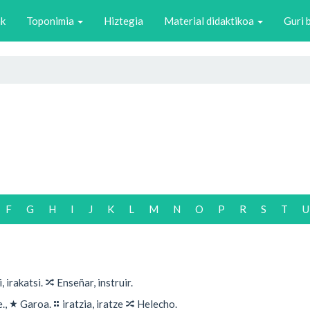
ak
Toponimia
Hiztegia
Material didaktikoa
Guri 
F
G
H
I
J
K
L
M
N
O
P
R
S
T
U
🔀
, irakatsi.
Enseñar, instruir.
★
⚏
🔀
.,
Garoa.
iratzia, iratze
Helecho.