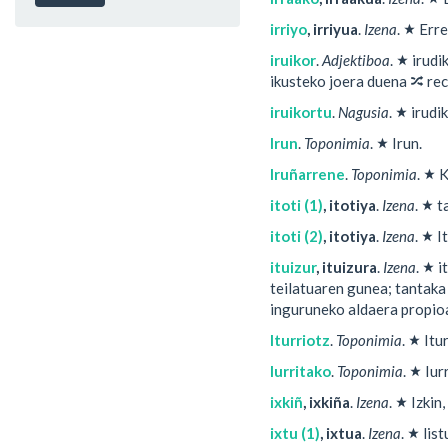
★
irriyo
,
irriyua
.
Izena
.
Erre
★
iruikor
.
Adjektiboa
.
irudi
🔀
ikusteko joera duena
rec
★
iruikortu
.
Nagusia
.
irudi
★
Irun
.
Toponimia
.
Irun.
★
Iruñarrene
.
Toponimia
.
K
★
itoti (1)
,
itotiya
.
Izena
.
t
★
itoti (2)
,
itotiya
.
Izena
.
I
★
ituizur
,
ituizura
.
Izena
.
it
teilatuaren gunea; tantaka
inguruneko aldaera propioa
★
Iturriotz
.
Toponimia
.
Itur
★
Iurritako
.
Toponimia
.
Iurr
★
ixkiñ
,
ixkiña
.
Izena
.
Izkin,
★
ixtu (1)
,
ixtua
.
Izena
.
list