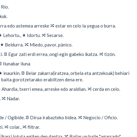
Río.
kuk.
🔀
rra edo astemea arreske
estar en celo la yegua o burra.
★
★
🔀
Lehortu.,
Idortu.
Secarse.
★
🔀
Beldurra.
Miedo, pavor, pánico.
📄
🔀
ti.
Egur zati erdi errea, ongi egin gabeko ikatza.
tizón.
📄
Ilunabar iluna
★
📄
inaurkin.
Belar zakarra(iratzea, orbela eta antzekoak) behiari
a baita gorotzetarako erabiltzen dena ere.

🔀
Ahardia, txerri emea, arreske edo araldian.
cerda en celo.
🔀
.
Nadar.
📄
🔀
de / Ogibide.
Dirua irabazteko bidea.
Negocio / Oficio.
🔀
🔀
zi.
colar.,
filtrar.
🔀
lkarri lotuta egiten den dantza.
Bailar un baile "agarrado".