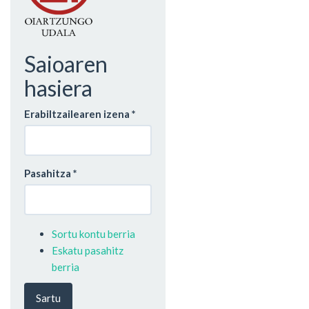
Saioaren
hasiera
Erabiltzailearen izena
*
Pasahitza
*
Sortu kontu berria
Eskatu pasahitz
berria
Sartu