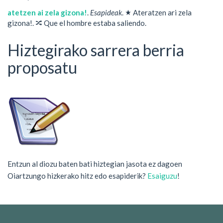
★
atetzen ai zela gizona!
.
Esapideak
.
Ateratzen ari zela
🔀
gizona!.
Que el hombre estaba saliendo.
Hiztegirako sarrera berria
proposatu
Entzun al diozu baten bati hiztegian jasota ez dagoen
Oiartzungo hizkerako hitz edo esapiderik?
Esaiguzu
!