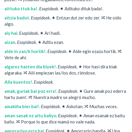
★
aittuko ttuk ba!
.
Esapideak
.
Adituko dituk bada!.
★
🔀
aitzia badut
.
Esapideak
.
Entzun dut zer edo zer.
He oído
algo.
★
aiy hai
.
Esapideak
.
Ari hadi.
★
aizan
.
Esapideak
.
Aditu ezan.
★
🔀
alde in zan/k hortik!
.
Esapideak
.
Alde egin ezazu hortik.
Vete de ahí.
★
algarez hasten dia biyek!
.
Esapideak
.
Hor hasi dira biak
🔀
algaraka.
Allí empiezan las/los dos, riéndose.
Alla kuentos!
.
Esapideak
.
★
amak, guriak bai poz erra!
.
Esapideak
.
Gure amak poz ederra
🔀
hartu zuen!.
Nuestra madre se alegró mucho.
★
🔀
amakiña bier bai!
.
Esapideak
.
Askotan.
Muchas veces.
★
aman sanak ez aitu baliyo
.
Esapideak
.
Aman esanak ez baitu
🔀
balio.
Porque lo que dice mamá no vale nada.
★
🔀
amurraziyo erra bai
.
Esapideak
.
Amorrazio handia.
Una