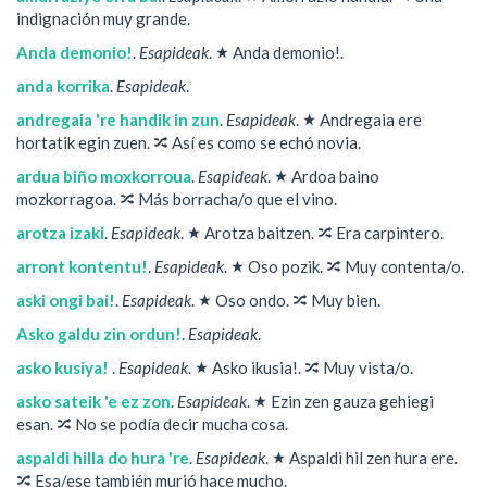
indignación muy grande.
★
Anda demonio!
.
Esapideak
.
Anda demonio!.
anda korrika
.
Esapideak
.
★
andregaia 're handik in zun
.
Esapideak
.
Andregaia ere
🔀
hortatik egin zuen.
Así es como se echó novia.
★
ardua biño moxkorroua
.
Esapideak
.
Ardoa baino
🔀
mozkorragoa.
Más borracha/o que el vino.
★
🔀
arotza izaki
.
Esapideak
.
Arotza baitzen.
Era carpintero.
★
🔀
arront kontentu!
.
Esapideak
.
Oso pozik.
Muy contenta/o.
★
🔀
aski ongi bai!
.
Esapideak
.
Oso ondo.
Muy bien.
Asko galdu zin ordun!
.
Esapideak
.
★
🔀
asko kusiya!
.
Esapideak
.
Asko ikusia!.
Muy vista/o.
★
asko sateik 'e ez zon
.
Esapideak
.
Ezin zen gauza gehiegi
🔀
esan.
No se podía decir mucha cosa.
★
aspaldi hilla do hura 're
.
Esapideak
.
Aspaldi hil zen hura ere.
🔀
Esa/ese también murió hace mucho.