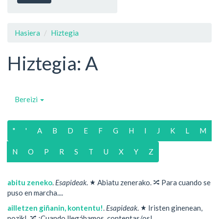
Hasiera
Hiztegia
Hiztegia: A
Bereizi
"
'
A
B
D
E
F
G
H
I
J
K
L
M
N
O
P
R
S
T
U
X
Y
Z
★
🔀
abitu zeneko
.
Esapideak
.
Abiatu zenerako.
Para cuando se
puso en marcha....
★
ailletzen giñanin, kontentu!
.
Esapideak
.
Iristen ginenean,
🔀
pozik!.
¡Cuando llegábamos, contentas/os!.