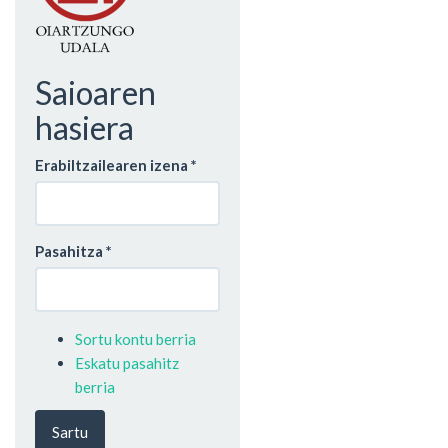
Saioaren
hasiera
Erabiltzailearen izena
*
Pasahitza
*
Sortu kontu berria
Eskatu pasahitz
berria
Sartu