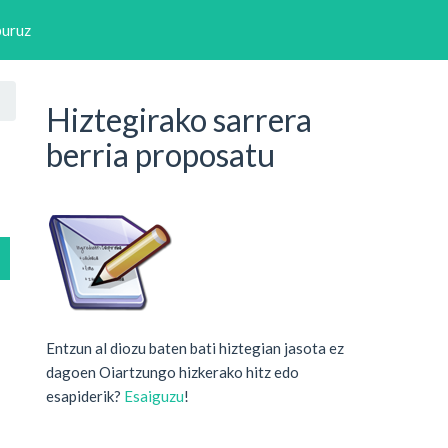
buruz
Hiztegirako sarrera
berria proposatu
Entzun al diozu baten bati hiztegian jasota ez
dagoen Oiartzungo hizkerako hitz edo
esapiderik?
Esaiguzu
!