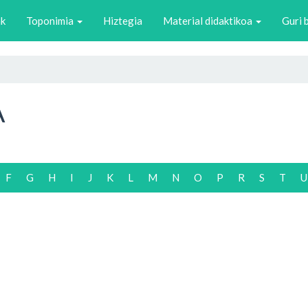
ak
Toponimia
Hiztegia
Material didaktikoa
Guri 
A
F
G
H
I
J
K
L
M
N
O
P
R
S
T
U