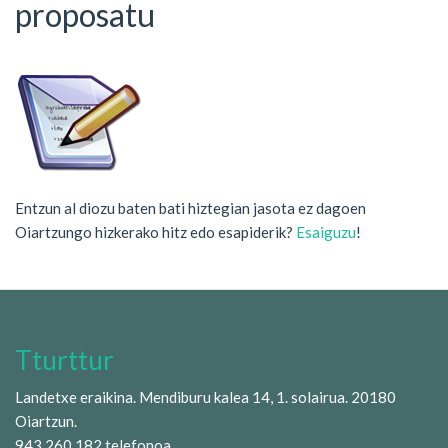
proposatu
Entzun al diozu baten bati hiztegian jasota ez dagoen
Oiartzungo hizkerako hitz edo esapiderik?
Esaiguzu
!
Tturttur
Landetxe eraikina. Mendiburu kalea 14, 1. solairua. 20180
Oiartzun.
943 260 182 telefonoa