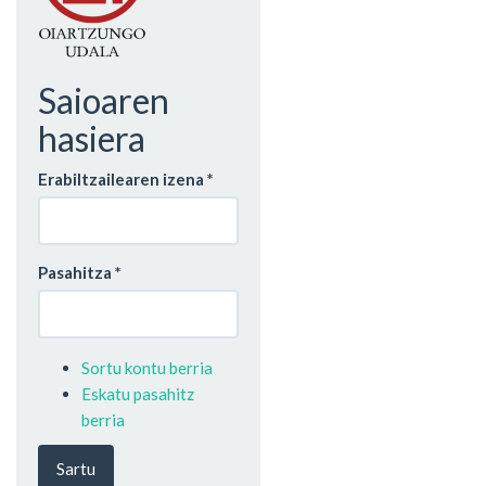
Saioaren
hasiera
Erabiltzailearen izena
*
Pasahitza
*
Sortu kontu berria
Eskatu pasahitz
berria
Sartu