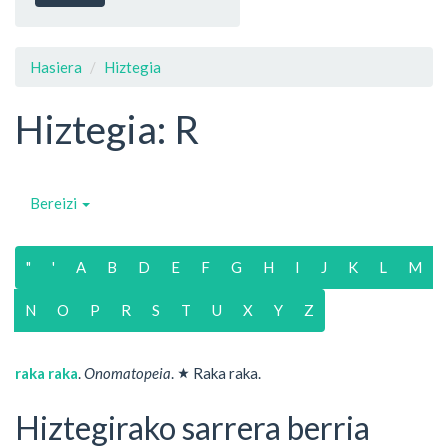
Hasiera
Hiztegia
Hiztegia: R
Bereizi
"
'
A
B
D
E
F
G
H
I
J
K
L
M
N
O
P
R
S
T
U
X
Y
Z
★
raka raka
.
Onomatopeia
.
Raka raka.
Hiztegirako sarrera berria