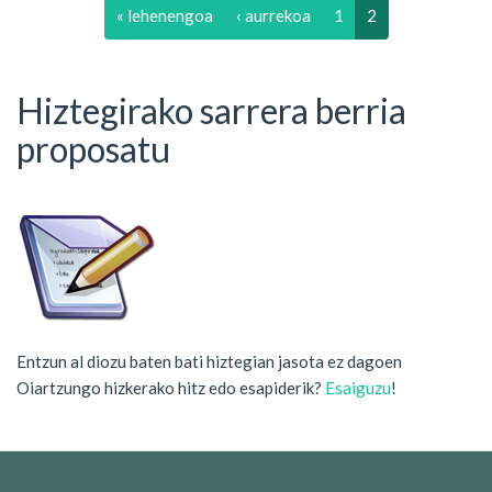
« lehenengoa
‹ aurrekoa
1
2
Hiztegirako sarrera berria
proposatu
Entzun al diozu baten bati hiztegian jasota ez dagoen
Oiartzungo hizkerako hitz edo esapiderik?
Esaiguzu
!