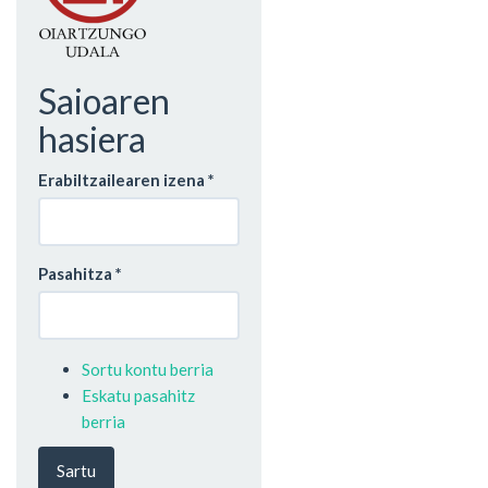
Saioaren
hasiera
Erabiltzailearen izena
*
Pasahitza
*
Sortu kontu berria
Eskatu pasahitz
berria
Sartu