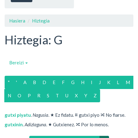
Hasiera
Hiztegia
Hiztegia: G
Bereizi
"
'
A
B
D
E
F
G
H
I
J
K
L
M
N
O
P
R
S
T
U
X
Y
Z
★
⚏
🔀
gutxi piyatu
.
Nagusia
.
Ez fidatu.
gutxi piyo
No fiarse.
★
🔀
gutxinin
.
Adizlaguna
.
Gutxienez.
Por lo menos.