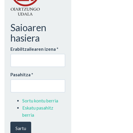
Saioaren
hasiera
Erabiltzailearen izena
*
Pasahitza
*
Sortu kontu berria
Eskatu pasahitz
berria
Sartu