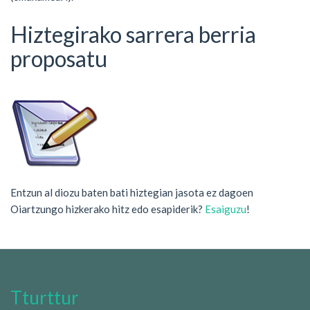
Hiztegirako sarrera berria
proposatu
Entzun al diozu baten bati hiztegian jasota ez dagoen
Oiartzungo hizkerako hitz edo esapiderik?
Esaiguzu
!
Tturttur