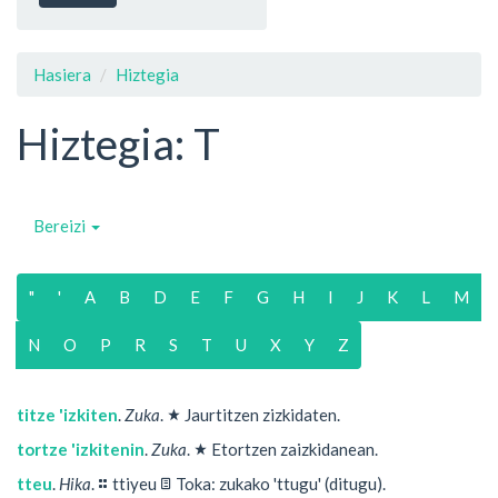
Hasiera
Hiztegia
Hiztegia: T
Bereizi
"
'
A
B
D
E
F
G
H
I
J
K
L
M
N
O
P
R
S
T
U
X
Y
Z
★
titze 'izkiten
.
Zuka
.
Jaurtitzen zizkidaten.
★
tortze 'izkitenin
.
Zuka
.
Etortzen zaizkidanean.
⚏
📄
tteu
.
Hika
.
ttiyeu
Toka: zukako 'ttugu' (ditugu).