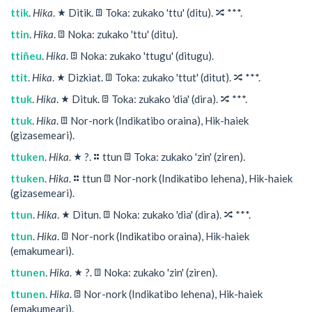
★
📄
🔀
ttik
.
Hika
.
Ditik.
Toka: zukako 'ttu' (ditu).
***.
📄
ttin
.
Hika
.
Noka: zukako 'ttu' (ditu).
📄
ttiñeu
.
Hika
.
Noka: zukako 'ttugu' (ditugu).
★
📄
🔀
ttit
.
Hika
.
Dizkiat.
Toka: zukako 'ttut' (ditut).
***.
★
📄
🔀
ttuk
.
Hika
.
Dituk.
Toka: zukako 'dia' (dira).
***.
📄
ttuk
.
Hika
.
Nor-nork (Indikatibo oraina), Hik-haiek
(gizasemeari).
★
⚏
📄
ttuken
.
Hika
.
?.
ttun
Toka: zukako 'zin' (ziren).
⚏
📄
ttuken
.
Hika
.
ttun
Nor-nork (Indikatibo lehena), Hik-haiek
(gizasemeari).
★
📄
🔀
ttun
.
Hika
.
Ditun.
Noka: zukako 'dia' (dira).
***.
📄
ttun
.
Hika
.
Nor-nork (Indikatibo oraina), Hik-haiek
(emakumeari).
★
📄
ttunen
.
Hika
.
?.
Noka: zukako 'zin' (ziren).
📄
ttunen
.
Hika
.
Nor-nork (Indikatibo lehena), Hik-haiek
(emakumeari).