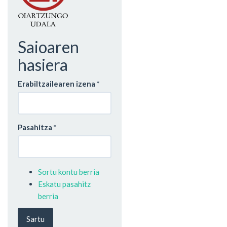
Saioaren
hasiera
Erabiltzailearen izena
*
Pasahitza
*
Sortu kontu berria
Eskatu pasahitz
berria
Sartu