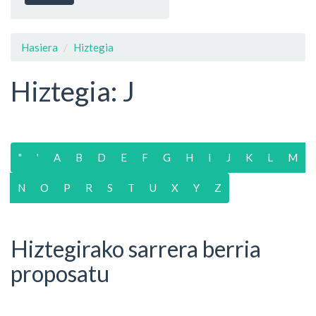
Hasiera
Hiztegia
Hiztegia: J
"
'
A
B
D
E
F
G
H
I
J
K
L
M
N
O
P
R
S
T
U
X
Y
Z
Hiztegirako sarrera berria
proposatu