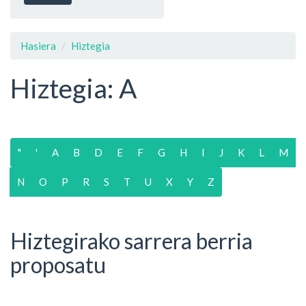
Hasiera
Hiztegia
Hiztegia: A
"
'
A
B
D
E
F
G
H
I
J
K
L
M
N
O
P
R
S
T
U
X
Y
Z
Hiztegirako sarrera berria
proposatu