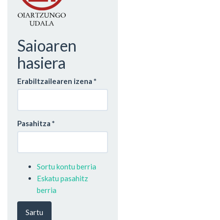
Saioaren
hasiera
Erabiltzailearen izena
*
Pasahitza
*
Sortu kontu berria
Eskatu pasahitz
berria
Sartu