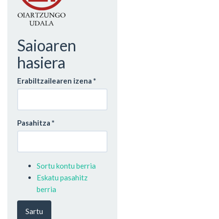
Saioaren
hasiera
Erabiltzailearen izena
*
Pasahitza
*
Sortu kontu berria
Eskatu pasahitz
berria
Sartu