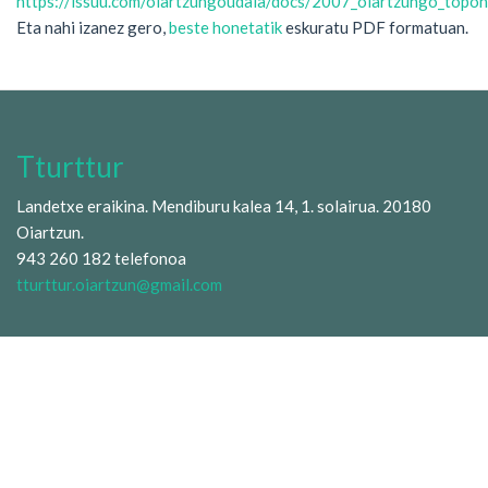
https://issuu.com/oiartzungoudala/docs/2007_oiartzungo_topon
Eta nahi izanez gero,
beste honetatik
eskuratu PDF formatuan.
Tturttur
Landetxe eraikina. Mendiburu kalea 14, 1. solairua. 20180
Oiartzun.
943 260 182 telefonoa
tturttur.oiartzun@gmail.com