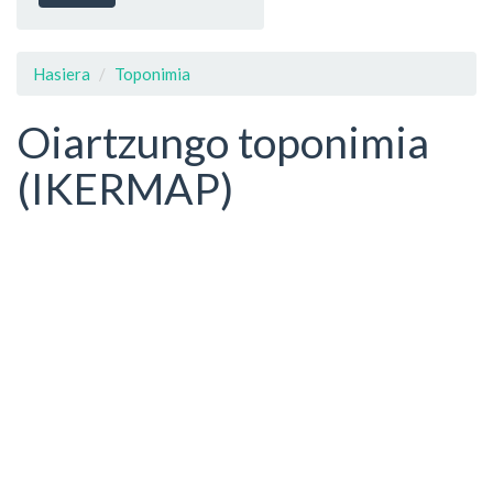
Hasiera
Toponimia
Oiartzungo toponimia
(IKERMAP)