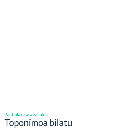
Pantaila osora zabaldu
Toponimoa bilatu