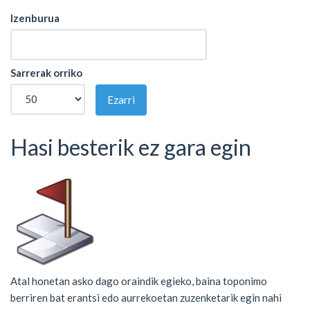
Izenburua
Sarrerak orriko
Ezarri
Hasi besterik ez gara egin
Atal honetan asko dago oraindik egieko, baina toponimo
berriren bat erantsi edo aurrekoetan zuzenketarik egin nahi