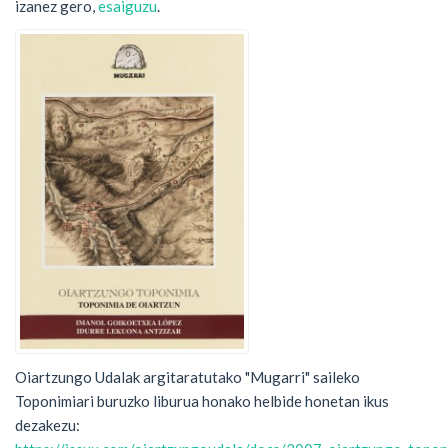
izanez gero,
esaiguzu
.
Oiartzungo Udalak argitaratutako "Mugarri" saileko
Toponimiari buruzko liburua honako helbide honetan ikus
dezakezu: