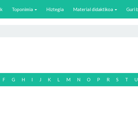
ak
Toponimia
Hiztegia
Material didaktikoa
Guri 
L
F
G
H
I
J
K
L
M
N
O
P
R
S
T
U