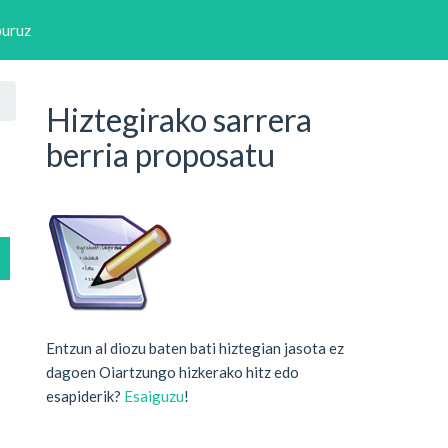
buruz
Hiztegirako sarrera
berria proposatu
Entzun al diozu baten bati hiztegian jasota ez
dagoen Oiartzungo hizkerako hitz edo
esapiderik?
Esaiguzu
!