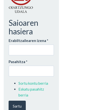
Saioaren
hasiera
Erabiltzailearen izena
*
Pasahitza
*
Sortu kontu berria
Eskatu pasahitz
berria
Sartu