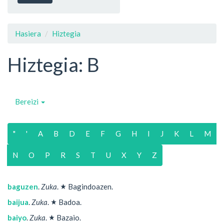
Hasiera
Hiztegia
Hiztegia: B
Bereizi
"
'
A
B
D
E
F
G
H
I
J
K
L
M
N
O
P
R
S
T
U
X
Y
Z
★
baguzen
.
Zuka
.
Bagindoazen.
★
baijua
.
Zuka
.
Badoa.
★
baiyo
.
Zuka
.
Bazaio.