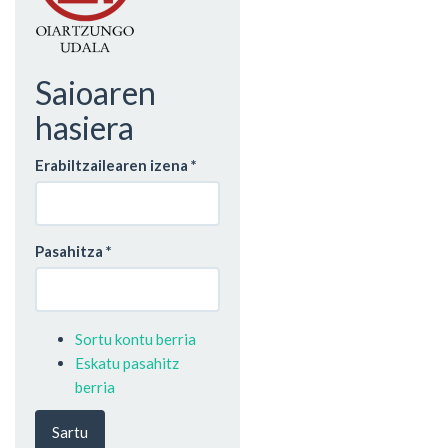
Saioaren
hasiera
Erabiltzailearen izena
*
Pasahitza
*
Sortu kontu berria
Eskatu pasahitz
berria
Sartu