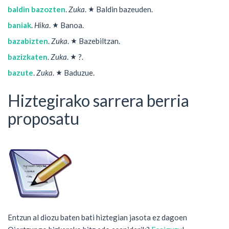
★
baldin bazozten
.
Zuka
.
Baldin bazeuden.
★
baniak
.
Hika
.
Banoa.
★
bazabizten
.
Zuka
.
Bazebiltzan.
★
bazizkaten
.
Zuka
.
?.
★
bazute
.
Zuka
.
Baduzue.
Hiztegirako sarrera berria
proposatu
Entzun al diozu baten bati hiztegian jasota ez dagoen