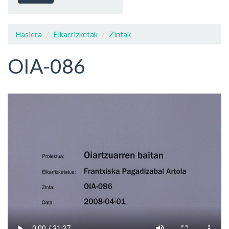
Hasiera
Elkarrizketak
Zintak
OIA-086