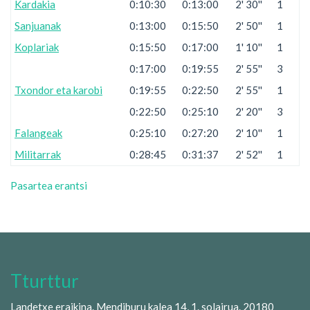
Kardakia
0:10:30
0:13:00
2' 30''
1
Sanjuanak
0:13:00
0:15:50
2' 50''
1
Koplariak
0:15:50
0:17:00
1' 10''
1
0:17:00
0:19:55
2' 55''
3
Txondor eta karobi
0:19:55
0:22:50
2' 55''
1
0:22:50
0:25:10
2' 20''
3
Falangeak
0:25:10
0:27:20
2' 10''
1
Militarrak
0:28:45
0:31:37
2' 52''
1
Pasartea erantsi
Tturttur
Landetxe eraikina. Mendiburu kalea 14, 1. solairua. 20180