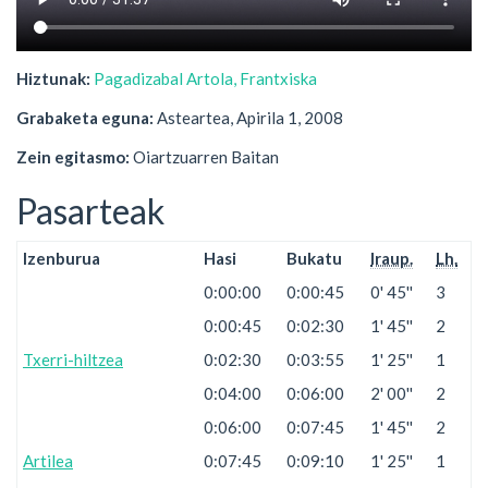
Hiztunak:
Pagadizabal Artola, Frantxiska
Grabaketa eguna:
Asteartea, Apirila 1, 2008
Zein egitasmo:
Oiartzuarren Baitan
Pasarteak
Izenburua
Hasi
Bukatu
Iraup.
Lh.
0:00:00
0:00:45
0' 45''
3
0:00:45
0:02:30
1' 45''
2
Txerri-hiltzea
0:02:30
0:03:55
1' 25''
1
0:04:00
0:06:00
2' 00''
2
0:06:00
0:07:45
1' 45''
2
Artilea
0:07:45
0:09:10
1' 25''
1