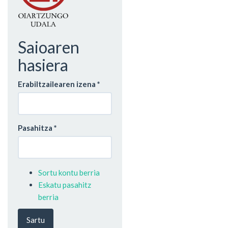
Saioaren
hasiera
Erabiltzailearen izena
*
Pasahitza
*
Sortu kontu berria
Eskatu pasahitz
berria
Sartu