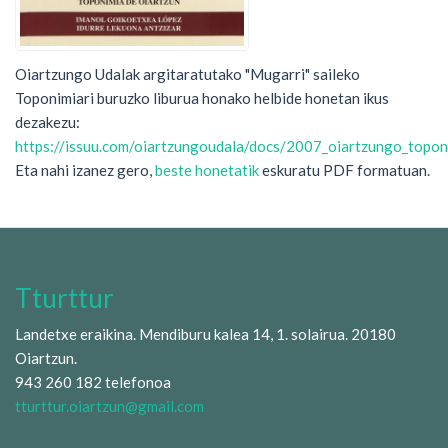
Oiartzungo Udalak argitaratutako "Mugarri" saileko
Toponimiari buruzko liburua honako helbide honetan ikus
dezakezu:
https://issuu.com/oiartzungoudala/docs/2007_oiartzungo_topon
Eta nahi izanez gero,
beste honetatik
eskuratu PDF formatuan.
Tturttur
Landetxe eraikina. Mendiburu kalea 14, 1. solairua. 20180
Oiartzun.
943 260 182 telefonoa
tturttur.oiartzun@gmail.com