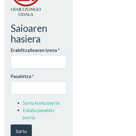
Saioaren
hasiera
Erabiltzailearen izena
*
Pasahitza
*
Sortu kontu berria
Eskatu pasahitz
berria
Sartu