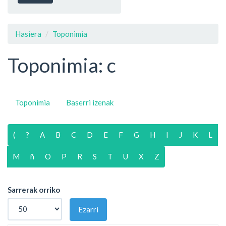
Hasiera
Toponimia
Toponimia: c
Toponimia
Baserri izenak
(
?
A
B
C
D
E
F
G
H
I
J
K
L
M
ñ
O
P
R
S
T
U
X
Z
Sarrerak orriko
Ezarri