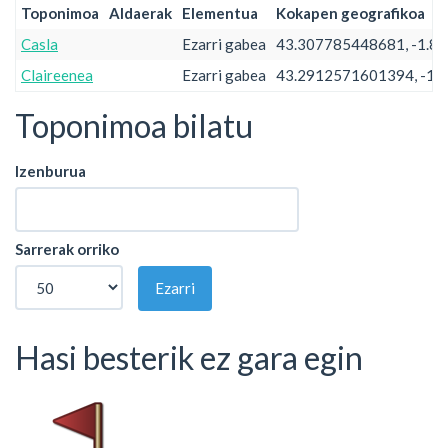
Toponimoa
Aldaerak
Elementua
Kokapen geografikoa
Casla
Ezarri gabea
43.307785448681, -1.
Claireenea
Ezarri gabea
43.2912571601394, -1
Toponimoa bilatu
Izenburua
Sarrerak orriko
Ezarri
Hasi besterik ez gara egin