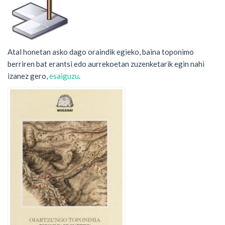
Atal honetan asko dago oraindik egieko, baina toponimo
berriren bat erantsi edo aurrekoetan zuzenketarik egin nahi
izanez gero,
esaiguzu
.