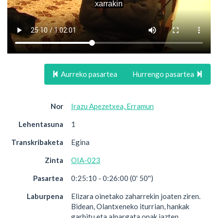
Aurreko pasartea
Hurrengo pasartea
Nor
Irazu Apezetxea, Erramun
Lehentasuna
1
Transkribaketa
Egina
Zinta
OIA-023
Pasartea
0:25:10 - 0:26:00 (0' 50'')
Laburpena
Elizara oinetako zaharrekin joaten ziren.
Bidean, Olantxeneko iturrian, hankak
garbitu eta alpargata onak jazten