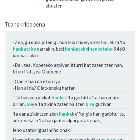
zituzten.
Transkribapena
-Zea, gu eliza joten gi, hua hua mixeiya zen bai, eliza 'ta,
hankatako
xarrakin, beti
hankatako
[
hankatako
:9468]
xar xarrakin
-Bai, zea, Kopeteko azpiyan itturri bat zaten tzen han,
itturri 'at, zea Olatxene
-Oan e' han da itturriya
-Han al da? Olatxeneku hartan
-'Ta han zea pixkat
hanka
k 'ta garbittu 'ta, han zeatu
birian,
loi
ya 'ta zikiña zaten baitzen
bire
guziyan
'ta dana zikintzen zien
hanka
k e' 'ta gio han ganbitu 'ta,
seka-seka in 'ta han jantzi alpargatak onak,
leno usatuk igual miño onak.
Hemen halako eper pistatik barrena bakizu ze
bire
zin!