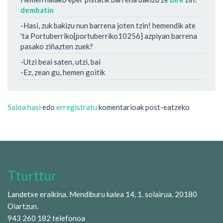
dembatin
-Hasi, zuk bakizu nun barrena joten tzin! hemendik ate
'ta Portuberriko[portuberriko10256] azpiyan barrena
pasako ziñazten zuek?
-Utzi beai saten, utzi, bai
-Ez, zean gu, hemen goitik
Saioa hasi
edo
erregistratu
komentarioak post-eatzeko
Tturttur
Landetxe eraikina. Mendiburu kalea 14, 1. solairua. 20180
Oiartzun.
943 260 182 telefonoa