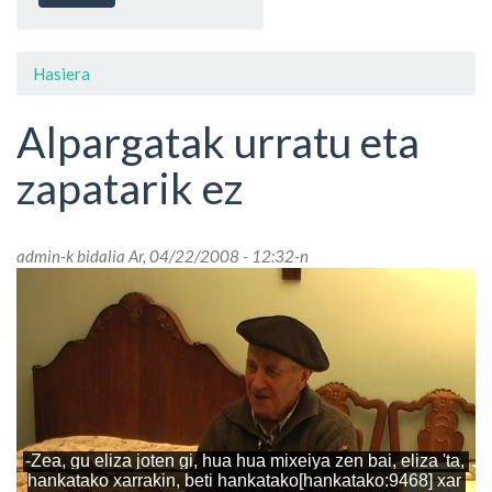
Hasiera
Alpargatak urratu eta
zapatarik ez
admin
-k bidalia Ar, 04/22/2008 - 12:32-n