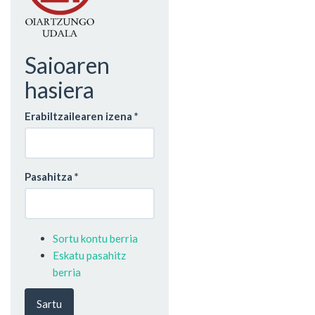
Saioaren
hasiera
Erabiltzailearen izena
*
Pasahitza
*
Sortu kontu berria
Eskatu pasahitz
berria
Sartu