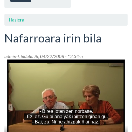
Hasiera
Nafarroara irin bila
admin
-k bidalia Ar, 04/22/2008 - 12:34-n