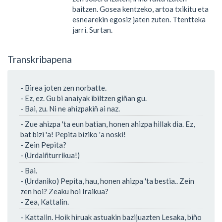
baitzen. Gosea kentzeko, artoa txikitu eta
esnearekin egosiz jaten zuten. Ttentteka
jarri. Surtan.
Transkribapena
- Birea joten zen norbatte.
- Ez, ez. Gu bi anaiyak ibiltzen giñan gu.
- Bai, zu. Ni ne ahizpakiñ ai naz.
- Zue ahizpa 'ta eun batian, honen ahizpa hillak dia. Ez,
bat bizi 'a! Pepita biziko 'a noski!
- Zein Pepita?
- (Urdaiñturrikua!)
- Bai.
- (Urdaniko) Pepita, hau, honen ahizpa 'ta bestia.. Zein
zen hoi? Zeaku hoi Iraikua?
- Zea, Kattalin.
- Kattalin. Hoik hiruak astuakin bazijuazten Lesaka, biño