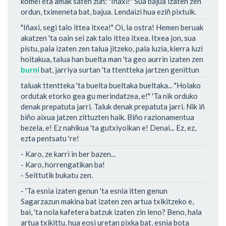
komei eta amak saten zun: "Iñaxi!" Sua bajua izaten zen
ordun, tximeneta bat, bajua. Lendaizi hua eziñ pixtuik.
"Iñaxi, segi talo ittea itxea!" Oi, la ostra! Hemen beruak
akatzen 'ta oain sei zak talo ittea itxea. Itxea jon, sua
pistu, pala izaten zen talua jitzeko, pala luzia, kierra luzi
hoitakua, talua han buelta man 'ta geo aurrin izaten zen
burni
bat, jarriya surtan 'ta ttentteka jartzen genittun
taluak ttentteka 'ta buelta bueltaka bueltaka... "Holako
ordutak etorko gea gu merindatzea, e!" 'Ta nik orduko
denak prepatuta jarri. Taluk denak prepatuta jarri. Nik iñ
biño aixua jatzen zittuzten haik. Biño razionamentua
bezela, e! Ez nahikua 'ta gutxiyoikan e! Denai... Ez, ez,
ezta pentsatu 're!
- Karo, ze karri in ber bazen...
- Karo, horrengatikan ba!
- Seittutik bukatu zen.
- 'Ta esnia izaten genun 'ta esnia itten genun
Sagarzazun makina bat izaten zen artua txikitzeko e,
bai, 'ta nola kafetera batzuk izaten zin leno? Beno, hala
artua txikittu, hua eosi uretan pixka bat, esnia bota