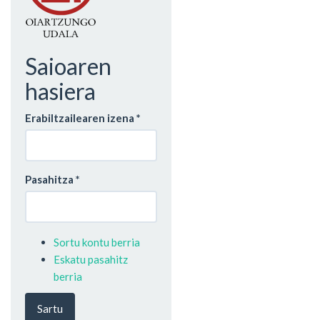
Saioaren
hasiera
Erabiltzailearen izena
*
Pasahitza
*
Sortu kontu berria
Eskatu pasahitz
berria
Sartu