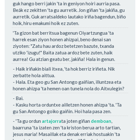
guk hango berri jakin 'ta in geniyon hoiri aurria pasa.
Beák ez zekitten 'ta gu aurretik. Jon giñan 'ta jakiña, gu
aurretik. Guk arratsaldeko lautako iriña bagendun, biño
hoik, hiru emakumi hoik ez zuten.
'Ta gizon bat berritsua bagenun Oiyartzungua 'ta
harrek esan ziyon honen ahizpai, beno denai san
ziyoten: "Zatu hau ardoz betetzen bazute, txanda
utziko 'izugu!" Baita zatua ardoz bete zuten, haik
aurrea! Gu atzian geatu ber, jakiña! Hala in genun.
- Haik iriñakin biali itxea, 'ta hok berriz iriñeta. Nik
zerbatte hola aittua.
- Hala. Eta geo gu San Antongo gaiñian, illuntzea eta
honen ahizpa 'ta hemen oan tunela nola do Aitxulegin?
- Bai.
- Kasku horta orduntxe ailletzen honen ahizpa 'ta. 'Ta
gu San Antongo goiko gaiñin. Hoi hala pasa zen.
- 'Ta gu ordun
artajorra
ta joten giñan
demboan
,
baarruna 'ta izaten zen 'ta kriston berua arto tartian,
jesus maria! Masaillak eta denak erriak hostuakin 'ta