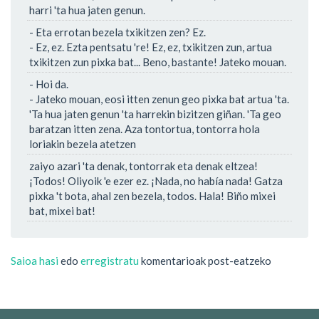
harri 'ta hua jaten genun.
- Eta errotan bezela txikitzen zen? Ez.
- Ez, ez. Ezta pentsatu 're! Ez, ez, txikitzen zun, artua
txikitzen zun pixka bat... Beno, bastante! Jateko mouan.
- Hoi da.
- Jateko mouan, eosi itten zenun geo pixka bat artua 'ta.
'Ta hua jaten genun 'ta harrekin bizitzen giñan. 'Ta geo
baratzan itten zena. Aza tontortua, tontorra hola
loriakin bezela atetzen
zaiyo azari 'ta denak, tontorrak eta denak eltzea!
¡Todos! Oliyoik 'e ezer ez. ¡Nada, no había nada! Gatza
pixka 't bota, ahal zen bezela, todos. Hala! Biño mixei
bat, mixei bat!
Saioa hasi
edo
erregistratu
komentarioak post-eatzeko