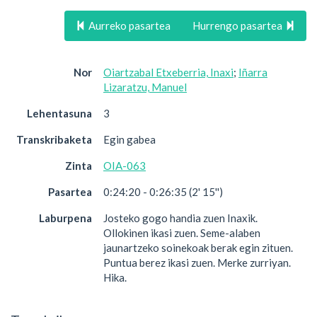
Aurreko pasartea
Hurrengo pasartea
Nor
Oiartzabal Etxeberria, Inaxi
;
Iñarra
Lizaratzu, Manuel
Lehentasuna
3
Transkribaketa
Egin gabea
Zinta
OIA-063
Pasartea
0:24:20 - 0:26:35 (2' 15'')
Laburpena
Josteko gogo handia zuen Inaxik.
Ollokinen ikasi zuen. Seme-alaben
jaunartzeko soinekoak berak egin zituen.
Puntua berez ikasi zuen. Merke zurriyan.
Hika.