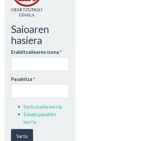
Saioaren
hasiera
Erabiltzailearen izena
*
Pasahitza
*
Sortu kontu berria
Eskatu pasahitz
berria
Sartu