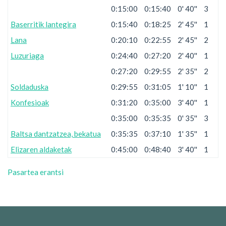
0:15:00
0:15:40
0' 40''
3
Baserritik lantegira
0:15:40
0:18:25
2' 45''
1
Lana
0:20:10
0:22:55
2' 45''
2
Luzuriaga
0:24:40
0:27:20
2' 40''
1
0:27:20
0:29:55
2' 35''
2
Soldaduska
0:29:55
0:31:05
1' 10''
1
Konfesioak
0:31:20
0:35:00
3' 40''
1
0:35:00
0:35:35
0' 35''
3
Baltsa dantzatzea, bekatua
0:35:35
0:37:10
1' 35''
1
Elizaren aldaketak
0:45:00
0:48:40
3' 40''
1
Pasartea erantsi