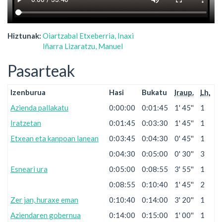
Hiztunak:
Oiartzabal Etxeberria, Inaxi
Iñarra Lizaratzu, Manuel
Pasarteak
Izenburua
Hasi
Bukatu
Iraup.
Lh.
Azienda pallakatu
0:00:00
0:01:45
1' 45''
1
Iratzetan
0:01:45
0:03:30
1' 45''
1
Etxean eta kanpoan lanean
0:03:45
0:04:30
0' 45''
1
0:04:30
0:05:00
0' 30''
3
Esneari ura
0:05:00
0:08:55
3' 55''
1
0:08:55
0:10:40
1' 45''
2
Zer jan, huraxe eman
0:10:40
0:14:00
3' 20''
1
Aziendaren gobernua
0:14:00
0:15:00
1' 00''
1