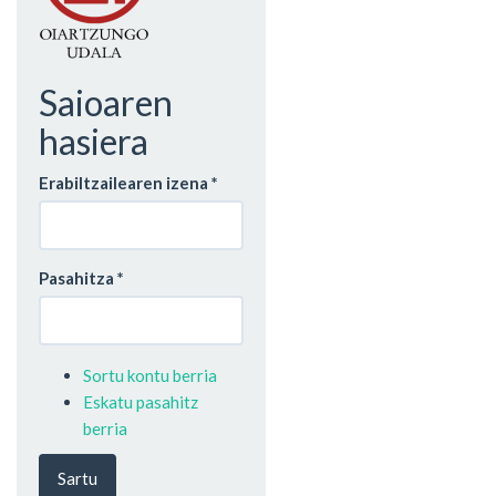
Saioaren
hasiera
Erabiltzailearen izena
*
Pasahitza
*
Sortu kontu berria
Eskatu pasahitz
berria
Sartu