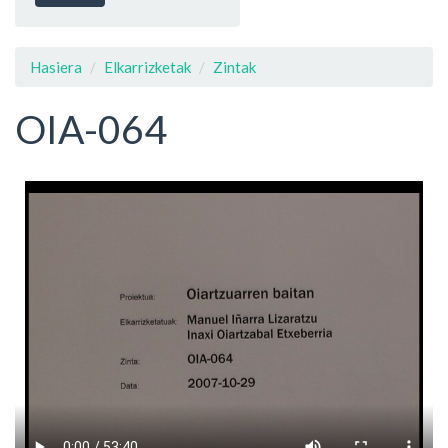
Hasiera
Elkarrizketak
Zintak
OIA-064