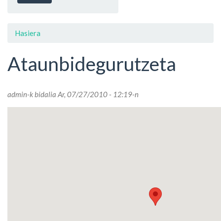
Hasiera
Ataunbidegurutzeta
admin
-k bidalia Ar, 07/27/2010 - 12:19-n