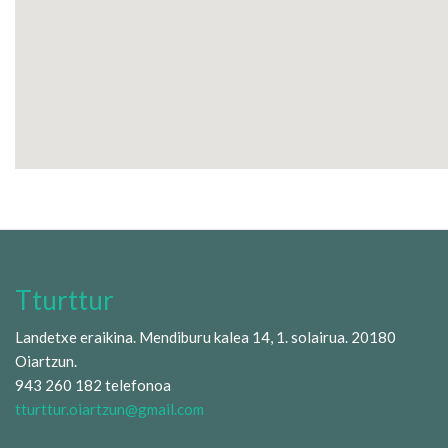
Tturttur
Landetxe eraikina. Mendiburu kalea 14, 1. solairua. 20180
Oiartzun.
943 260 182 telefonoa
tturttur.oiartzun@gmail.com