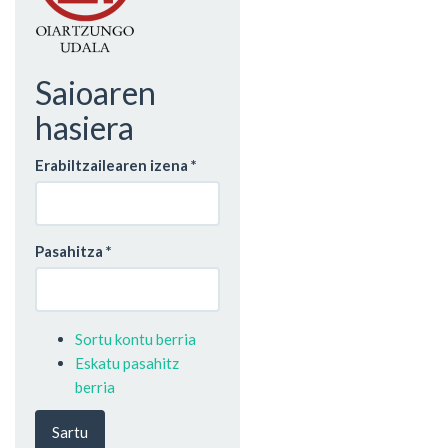
Saioaren
hasiera
Erabiltzailearen izena
*
Pasahitza
*
Sortu kontu berria
Eskatu pasahitz
berria
Sartu