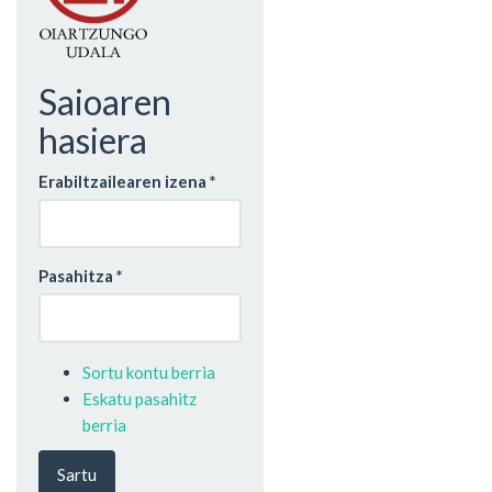
Saioaren
hasiera
Erabiltzailearen izena
*
Pasahitza
*
Sortu kontu berria
Eskatu pasahitz
berria
Sartu