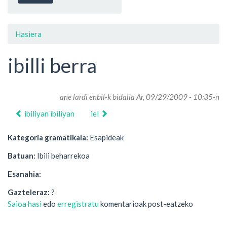
Hasiera
ibilli berra
ane lardi enbil
-k bidalia Ar, 09/29/2009 - 10:35-n
ibiliyan ibiliyan
iel
Kategoria gramatikala:
Esapideak
Batuan:
Ibili beharrekoa
Esanahia:
Gazteleraz:
?
Saioa hasi
edo
erregistratu
komentarioak post-eatzeko