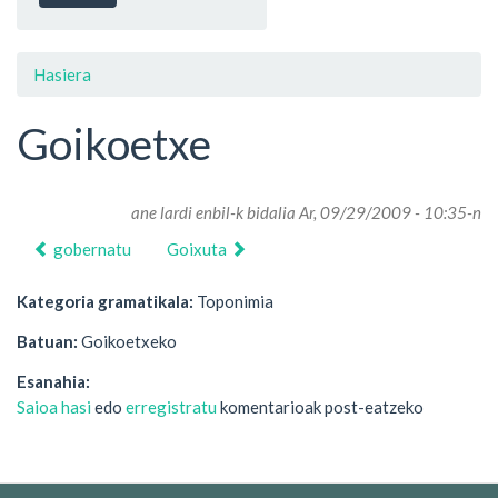
Hasiera
Goikoetxe
ane lardi enbil
-k bidalia Ar, 09/29/2009 - 10:35-n
gobernatu
Goixuta
Kategoria gramatikala:
Toponimia
Batuan:
Goikoetxeko
Esanahia:
Saioa hasi
edo
erregistratu
komentarioak post-eatzeko