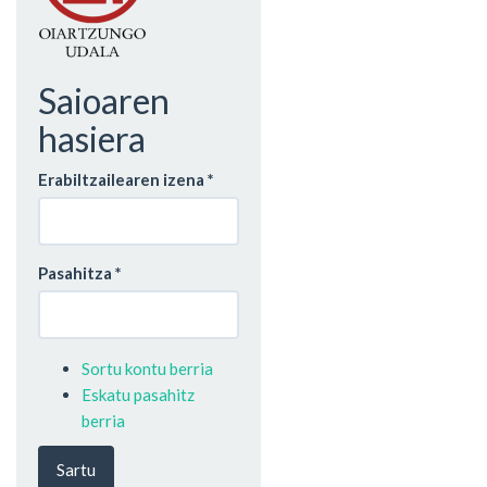
Saioaren
hasiera
Erabiltzailearen izena
*
Pasahitza
*
Sortu kontu berria
Eskatu pasahitz
berria
Sartu