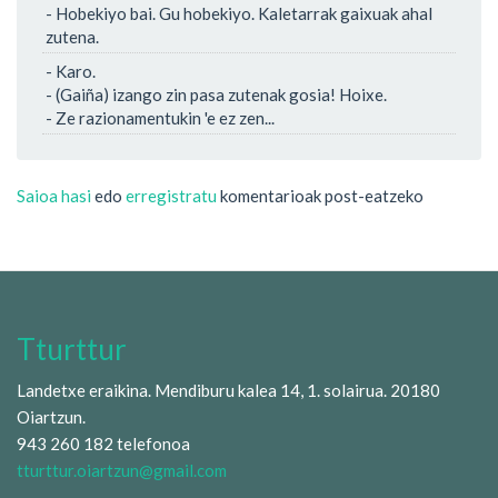
- Hobekiyo bai. Gu hobekiyo. Kaletarrak gaixuak ahal
zutena.
- Karo.
- (Gaiña) izango zin pasa zutenak gosia! Hoixe.
- Ze razionamentukin 'e ez zen...
Saioa hasi
edo
erregistratu
komentarioak post-eatzeko
Tturttur
Landetxe eraikina. Mendiburu kalea 14, 1. solairua. 20180
Oiartzun.
943 260 182 telefonoa
tturttur.oiartzun@gmail.com