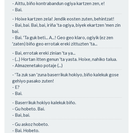
- Aittu, biño kontrabandun ogiya kartzen zen, e!
- Bai.
- Hoixe kartzen zela! Jendik eosten zuten, behintzat!
- Bai, bai. Bai, bai, iriña 'ta ogiya, biyek ekartzen 'men zin
bai.
- Bai. 'Ta guk beti... A...! Geo geo klaro, ogiyik (ez zen
'zaten) biño geo errotak ereki zittuzten 'ta...
- Bai, errotak ereki zinian 'ta ya...
- (...) Hortan itten genun 'ta yasta. Hoixe, nahiko talua.
- Almazenetako potaje (...)
- 'Ta zuk san 'zuna baserrikuk hokiyo, biño kalekuk gose
gehiyo pasako zuten!
- E?
- Bai.
- Baserrikuk hokiyo kalekuk biño.
- Gu hobeto. Bai.
- Bai, bai.
- Gu askoz hobeto.
- Bai. Hobeto.