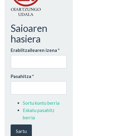
Saioaren
hasiera
Erabiltzailearen izena
*
Pasahitza
*
Sortu kontu berria
Eskatu pasahitz
berria
Sartu