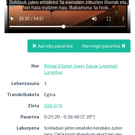
Aurreko pasartea
Hurrengo pasartea
Nor
Retegi Elizegi, Inaxi
;
Saizar Lopetegi,
Lorentxa
Lehentasuna
1
Transkribaketa
Egina
Zinta
OIA-074
Pasartea
0:25:20 - 0:26:40 (1' 20'')
Laburpena
Soldaduei jaten emateko kenduko zuten
jana. Ogia kontrabandoan ekartzen zen.