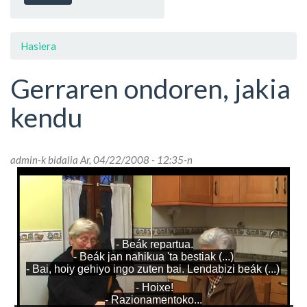
Hasiera
Gerraren ondoren, jakia
kendu
admin
-k bidalia Ar, 04/22/2008 - 12:35-n