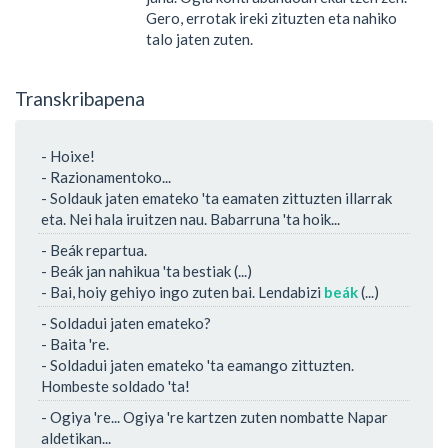
Gero, errotak ireki zituzten eta nahiko
talo jaten zuten.
Transkribapena
- Hoixe!
- Razionamentoko...
- Soldauk jaten emateko 'ta eamaten zittuzten illarrak
eta. Nei hala iruitzen nau. Babarruna 'ta hoik...
- Beák repartua.
- Beák jan nahikua 'ta bestiak (...)
- Bai, hoiy gehiyo ingo zuten bai. Lendabizi
beák
(...)
- Soldadui jaten emateko?
- Baita 're.
- Soldadui jaten emateko 'ta eamango zittuzten.
Hombeste soldado 'ta!
- Ogiya 're... Ogiya 're kartzen zuten nombatte Napar
aldetikan...