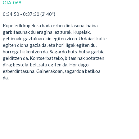
OIA-068
0:34:50 - 0:37:30 (2' 40'')
Kupeletik kupelera bada ezberdintasuna; baina
garbitasunak du eragina; ez zurak. Kupelak,
gehienak, gaztainarekin egiten ziren. Urdaiari kalte
egiten diona gazia da, eta hori ligak egiten du,
horregatik kentzen da. Sagardo huts-hutsa garbia
gelditzen da. Kontserbatzeko, bitaminak botatzen
dira; bestela, beltzatu egiten da. Hor dago
ezberdintasuna. Gainerakoan, sagardoa betikoa
da.