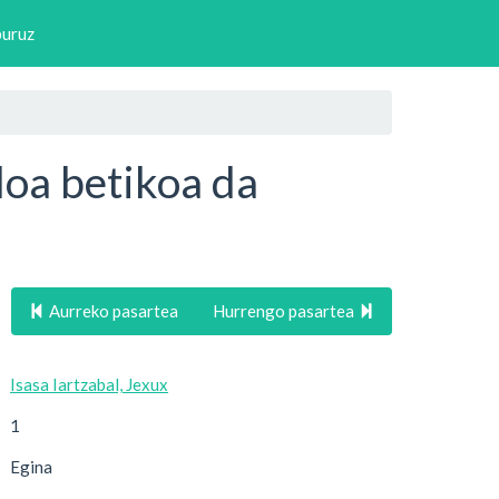
buruz
doa betikoa da
Aurreko pasartea
Hurrengo pasartea
Isasa Iartzabal, Jexux
1
Egina