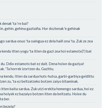
k denak 'ta 're bai?
hin, gehin, gehina gaztaiña. Hor doztenak 'e gehinak
engo sardua onuo 'ta oaingua ez dela haiñ ona 'ta. Zuk ze zea
 kendu itten yogu 'ta itten da gazi zea hoi estamotx(?) bat
 du. Ddio estamotx bat ez dait. Dena hoixe da gaziya!
ak. 'Ta horrek izortzen du. Gazittu.
na kendu. Itten da sardua huts-hutsa, garbi-garbiya geldittu
zen zu, 'ta ez beltzatzeko botzen zaiyo bitaminak.
 itten baita sardua. Zuk utzi erekita hemengo sardua, hoi ez
na hoiyek ez bazaiyo botzen itten da beltzatu. Hoixe du
ta ber.
en bezela?