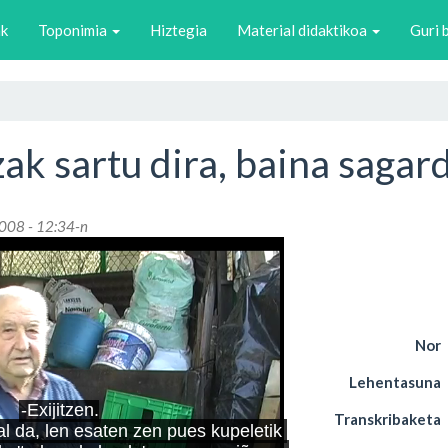
ak
Toponimia
Hiztegia
Material didaktikoa
Guri 
ak sartu dira, baina sagar
2008 - 12:34-n
Nor
Lehentasuna
Transkribaketa