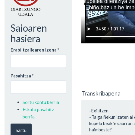
Saioaren
hasiera
Erabiltzailearen izena
*
Pasahitza
*
Transkribapena
Sortu kontu berria
Eskatu pasahitz
-Exijitzen.
berria
-'Ta gaiñekun izaten al 
kupela beak 'e saarran
haimbeste?
Sartu