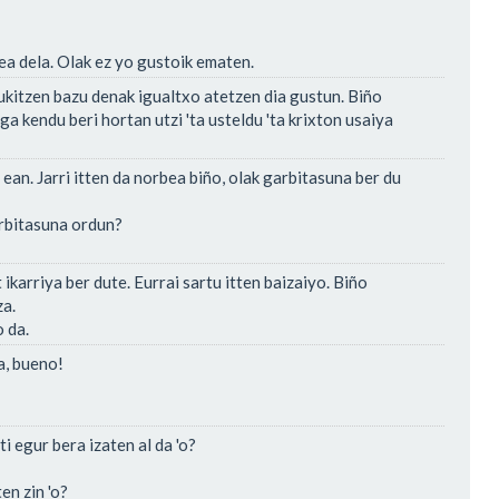
ea dela. Olak ez yo gustoik ematen.
ukitzen bazu denak igualtxo atetzen dia gustun. Biño
ga kendu beri hortan utzi 'ta usteldu 'ta krixton usaiya
 ean. Jarri itten da norbea biño, olak garbitasuna ber du
rbitasuna ordun?
ikarriya ber dute. Eurrai sartu itten baizaiyo. Biño
za.
 da.
a, bueno!
i egur bera izaten al da 'o?
en zin 'o?