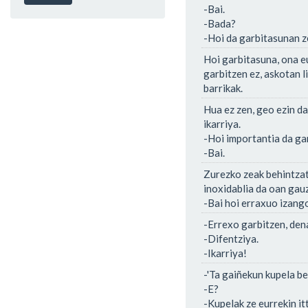
-Bai.
-Bada?
-Hoi da garbitasunan z
Hoi garbitasuna, ona e
garbitzen ez, askotan li
barrikak.
Hua ez zen, geo ezin da
ikarriya.
-Hoi importantia da ga
-Bai.
Zurezko zeak behintzat 
inoxidablia da oan gau
-Bai hoi erraxuo izango
-Errexo garbitzen, den
-Difentziya.
-Ikarriya!
-'Ta gaiñekun kupela bet
-E?
-Kupelak ze eurrekin itt