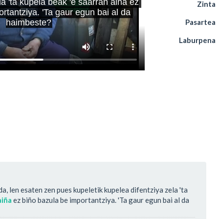
Zinta
Pasartea
Laburpena
da, len esaten zen pues kupeletik kupelea difentziya zela 'ta
aiña
ez biño bazula be importantziya. 'Ta gaur egun bai al da