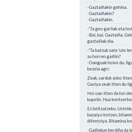
-Gaztaiñakin gehina.
-Gaztaiñakin?
-Gaztaiñakin.
-'Ta geo garliak eta hoi
-Bai, bai. Gaztaiña. Ge
gaztaiñak dia.
-'Ta batzuk sate 'ute l
zu horren gaiñin?
-Oanguak hoixe du, liga
bezela agrr.
Zeak, sarduk asko itten
Gaziya zeak itten du lig
Hoi oan itten da hoi de
kupelin. Hua kontserbat
Ez beltzatzeko. Usteldu
bazaiyo botzen, bitami
difentziya. Bitamina bo
-Gaiñekun berdiña da l