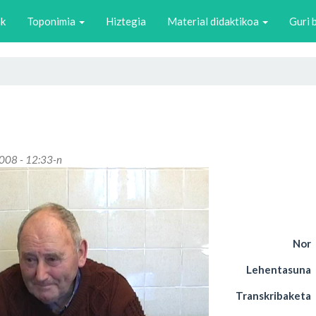
ak
Toponimia
Hiztegia
Material didaktikoa
Guri 
2008 - 12:33-n
Nor
Lehentasuna
Transkribaketa