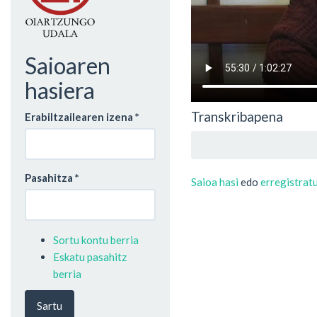
Saioaren
hasiera
Transkribapena
Erabiltzailearen izena
*
Pasahitza
*
Saioa hasi
edo
erregistrat
Sortu kontu berria
Eskatu pasahitz
berria
Sartu