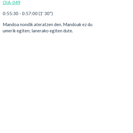
OIA-049
0:55:30 - 0:57:00 (1' 30'')
Mandoa nondik ateratzen den. Mandoak ez du
umerik egiten; lanerako egiten dute.