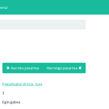
buruz
Aurreko pasartea
Hurrengo pasartea
Pagadizabal Artola, Joxe
1
Egin gabea