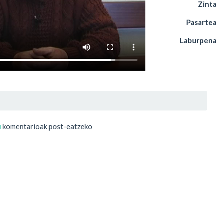
Zinta
Pasartea
Laburpena
u
komentarioak post-eatzeko