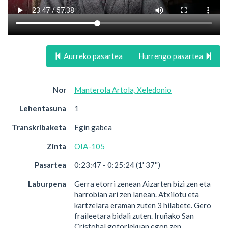
Aurreko pasartea
Hurrengo pasartea
Nor
Manterola Artola, Xeledonio
Lehentasuna
1
Transkribaketa
Egin gabea
Zinta
OIA-105
Pasartea
0:23:47 - 0:25:24 (1' 37'')
Laburpena
Gerra etorri zenean Aizarten bizi zen eta
harrobian ari zen lanean. Atxilotu eta
kartzelara eraman zuten 3 hilabete. Gero
fraileetara bidali zuten. Iruñako San
Cristobal gotorlekuan egon zen.