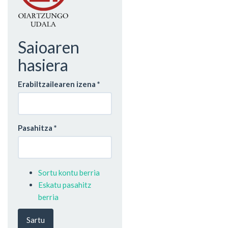
Saioaren
hasiera
Erabiltzailearen izena
*
Pasahitza
*
Sortu kontu berria
Eskatu pasahitz
berria
Sartu