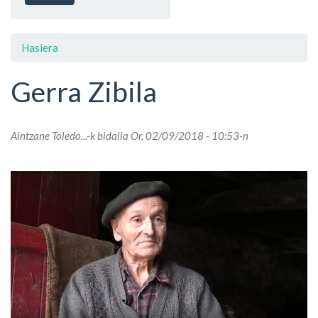
Hasiera
Gerra Zibila
Aintzane Toledo...
-k bidalia Or, 02/09/2018 - 10:53-n