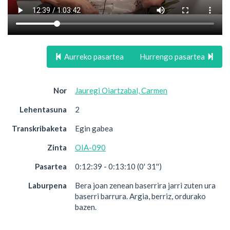
Aurreko pasartea
Hurrengo pasartea
Nor
Jauregi Oiartzabal, Carmen
Lehentasuna
2
Transkribaketa
Egin gabea
Zinta
OIA-090
Pasartea
0:12:39 - 0:13:10 (0' 31'')
Laburpena
Bera joan zenean baserrira jarri zuten ura
baserri barrura. Argia, berriz, ordurako
bazen.