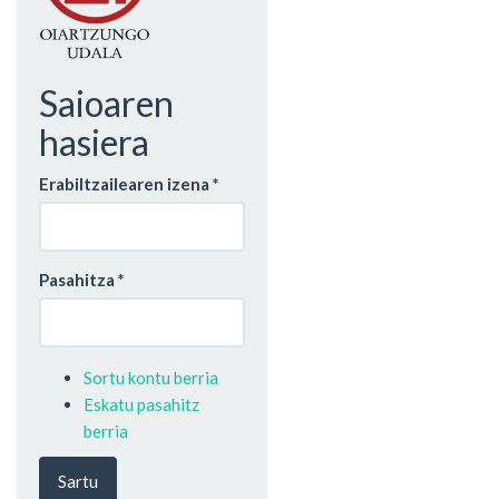
Saioaren
hasiera
Erabiltzailearen izena
*
Pasahitza
*
Sortu kontu berria
Eskatu pasahitz
berria
Sartu