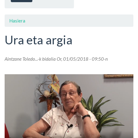
Hasiera
Ura eta argia
Aintzane Toledo...
-k bidalia Or, 01/05/2018 - 09:50-n