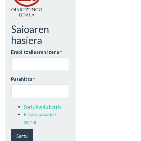
Saioaren
hasiera
Erabiltzailearen izena
*
Pasahitza
*
Sortu kontu berria
Eskatu pasahitz
berria
Sartu