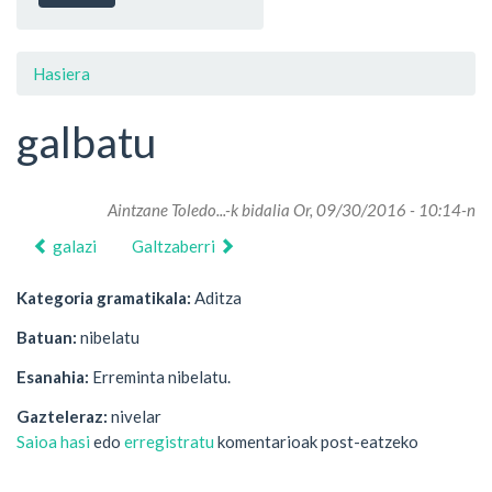
Hasiera
galbatu
Aintzane Toledo...
-k bidalia Or, 09/30/2016 - 10:14-n
galazi
Galtzaberri
Kategoria gramatikala:
Aditza
Batuan:
nibelatu
Esanahia:
Erreminta nibelatu.
Gazteleraz:
nivelar
Saioa hasi
edo
erregistratu
komentarioak post-eatzeko