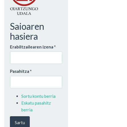
Saioaren
hasiera
Erabiltzailearen izena
*
Pasahitza
*
Sortu kontu berria
Eskatu pasahitz
berria
Sartu