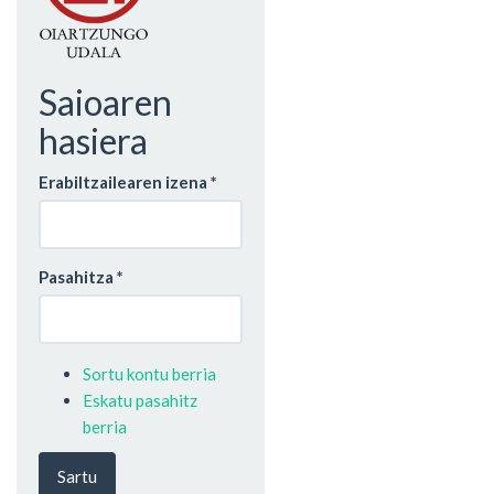
Saioaren
hasiera
Erabiltzailearen izena
*
Pasahitza
*
Sortu kontu berria
Eskatu pasahitz
berria
Sartu