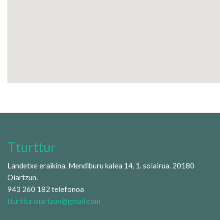
Tturttur
Landetxe eraikina. Mendiburu kalea 14, 1. solairua. 20180
Oiartzun.
943 260 182 telefonoa
tturttur.oiartzun@gmail.com