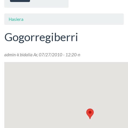
Hasiera
Gogorregiberri
admin
-k bidalia Ar, 07/27/2010 - 12:20-n