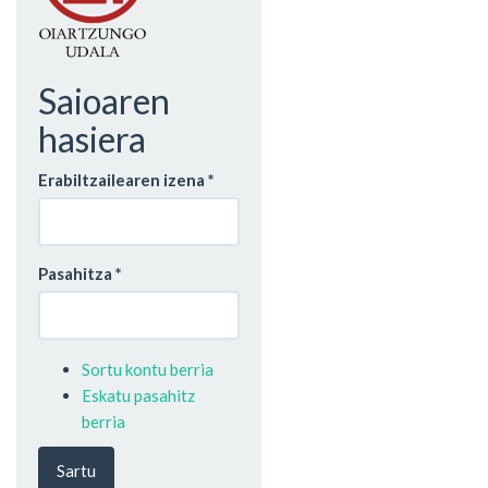
Saioaren
hasiera
Erabiltzailearen izena
*
Pasahitza
*
Sortu kontu berria
Eskatu pasahitz
berria
Sartu