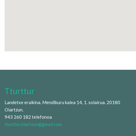
Tturttur
Landetxe eraikina. Mendiburu kalea 14, 1. solairua. 20180
Oiartzun.
943 260 182 telefonoa
tturttur.oiartzun@gmail.com