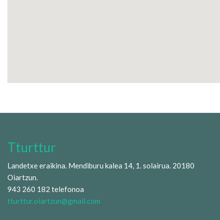
Tturttur
Landetxe eraikina. Mendiburu kalea 14, 1. solairua. 20180
Oiartzun.
943 260 182 telefonoa
tturttur.oiartzun@gmail.com