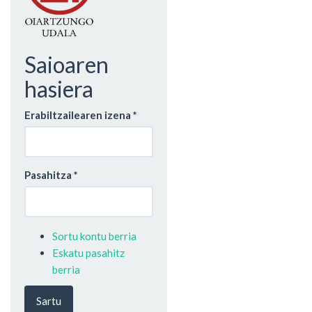
Saioaren
hasiera
Erabiltzailearen izena
*
Pasahitza
*
Sortu kontu berria
Eskatu pasahitz
berria
Sartu