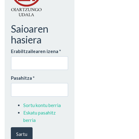
Saioaren
hasiera
Erabiltzailearen izena
*
Pasahitza
*
Sortu kontu berria
Eskatu pasahitz
berria
Sartu