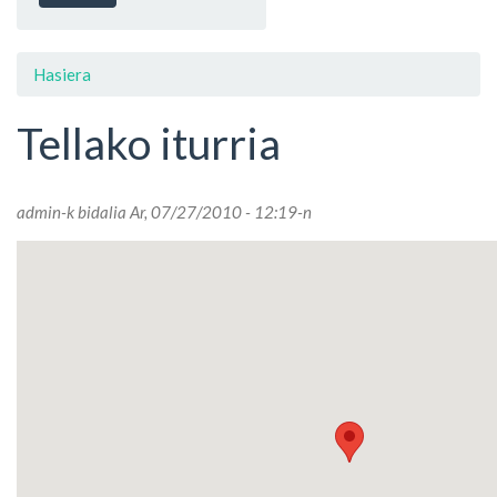
Hasiera
Tellako iturria
admin
-k bidalia Ar, 07/27/2010 - 12:19-n