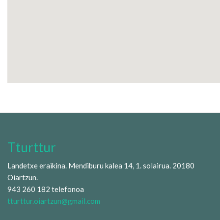
Tturttur
Landetxe eraikina. Mendiburu kalea 14, 1. solairua. 20180
Oiartzun.
943 260 182 telefonoa
tturttur.oiartzun@gmail.com