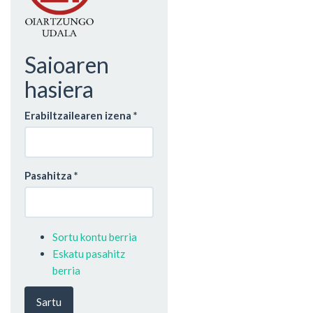
Saioaren
hasiera
Erabiltzailearen izena
*
Pasahitza
*
Sortu kontu berria
Eskatu pasahitz
berria
Sartu