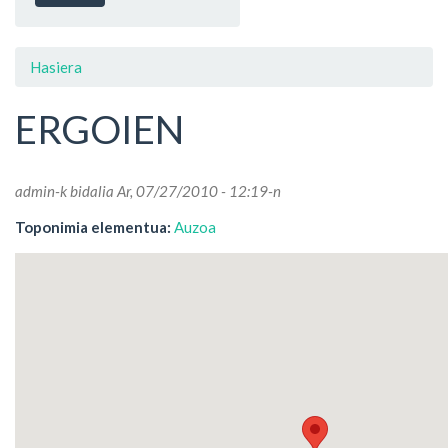
Hasiera
ERGOIEN
admin
-k bidalia Ar, 07/27/2010 - 12:19-n
Toponimia elementua:
Auzoa