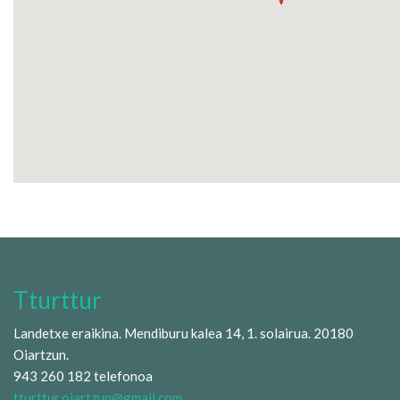
Tturttur
Landetxe eraikina. Mendiburu kalea 14, 1. solairua. 20180
Oiartzun.
943 260 182 telefonoa
tturttur.oiartzun@gmail.com