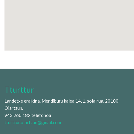
Tturttur
Landetxe eraikina. Mendiburu kalea 14, 1. solairua. 20180
Oiartzun.
943 260 182 telefonoa
tturttur.oiartzun@gmail.com