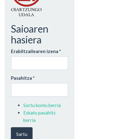
Saioaren
hasiera
Erabiltzailearen izena
*
Pasahitza
*
Sortu kontu berria
Eskatu pasahitz
berria
Sartu