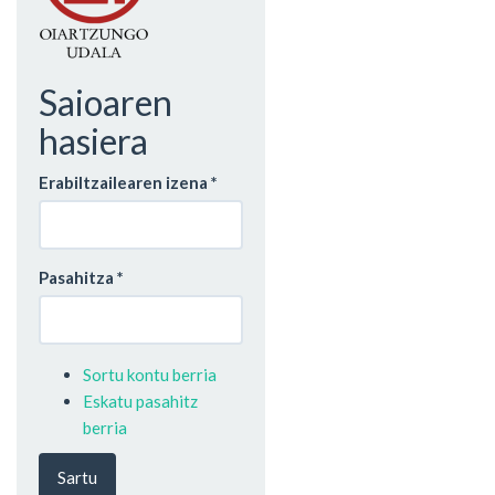
Saioaren
hasiera
Erabiltzailearen izena
*
Pasahitza
*
Sortu kontu berria
Eskatu pasahitz
berria
Sartu