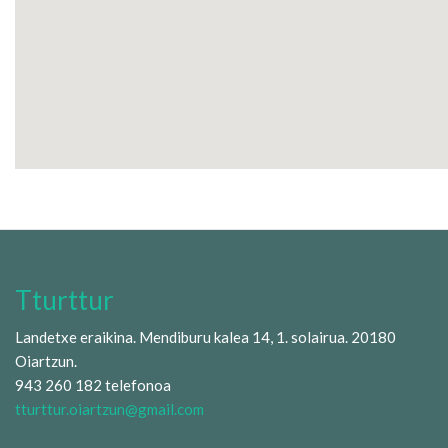
Tturttur
Landetxe eraikina. Mendiburu kalea 14, 1. solairua. 20180
Oiartzun.
943 260 182 telefonoa
tturttur.oiartzun@gmail.com