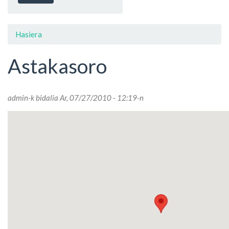
Hasiera
Astakasoro
admin
-k bidalia Ar, 07/27/2010 - 12:19-n