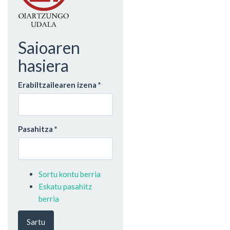
Saioaren
hasiera
Erabiltzailearen izena
*
Pasahitza
*
Sortu kontu berria
Eskatu pasahitz
berria
Sartu