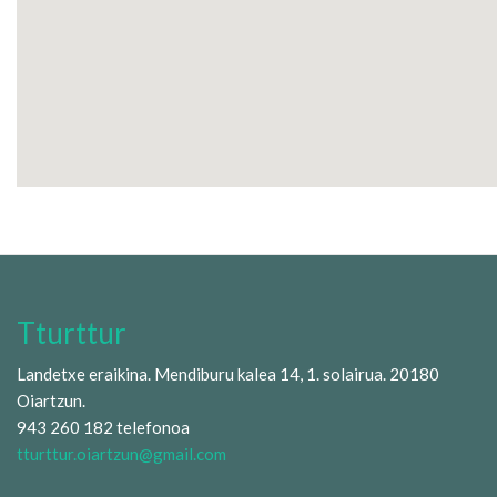
Tturttur
Landetxe eraikina. Mendiburu kalea 14, 1. solairua. 20180
Oiartzun.
943 260 182 telefonoa
tturttur.oiartzun@gmail.com