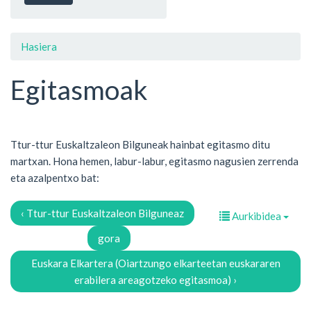
Hasiera
Egitasmoak
Ttur-ttur Euskaltzaleon Bilguneak hainbat egitasmo ditu
martxan. Hona hemen, labur-labur, egitasmo nagusien zerrenda
eta azalpentxo bat:
‹ Ttur-ttur Euskaltzaleon Bilguneaz
Aurkibidea
gora
Euskara Elkartera (Oiartzungo elkarteetan euskararen
erabilera areagotzeko egitasmoa) ›