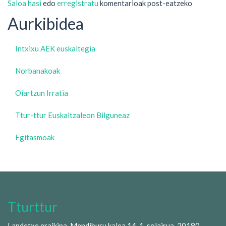
Saioa hasi
edo
erregistratu
komentarioak post-eatzeko
Aurkibidea
Intxixu AEK euskaltegia
Norbanakoak
Oiartzun Irratia
Ttur-ttur Euskaltzaleon Bilguneaz
Egitasmoak
Tturttur
Landetxe eraikina. Mendiburu kalea 14, 1. solairua. 20180