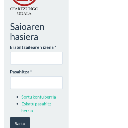
Saioaren
hasiera
Erabiltzailearen izena
*
Pasahitza
*
Sortu kontu berria
Eskatu pasahitz
berria
Sartu