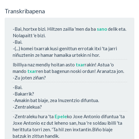
Transkribapena
-Bai, hortxe bizi. Hiltzen zailla 'men da ba
sano
delik eta.
Nolapaitt 'e bizi.
-Bai.
-(...) komei txarrak kusi genittun errotak itxi 'ta jarri
niñuztenin ze hamar hamaika urtekin ni hor.
Ibilliya naz mendiy hoitan asto
txar
rakin! Astua 'o
mando
txar
ren bat bagenun noski ordun! Aranatza jon.
-Zu joten ziñan?
-Bai.
-Bakarrik?
-Amakin bat biaje, zea Inuzentzio difuntua.
-Zentralekua?
-Zentraleku hura 'ta
Epele
ko Joxe Antonio difuntua 'ta
Joxe Antonio ez dut leheno san, hua 're soldau ibilli 'ta
herittuta torri zen. 'Ta hil zen inxtantin.Biño biaje
batzuk in zittun handik.