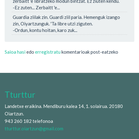
zerbaitt 'e libratzeko modun bintzat. Ez ziuten kendu.
-Ez zuten... Zerbaitt 'e...
Guardia ziilak zin. Guardi ziil paria. Hemenguk izango
zin, Oiyartzunguk. 'Ta libre utzi ziguten.
-Ordun, kontu hoitan, karo zuk...
Saioa hasi
edo
erregistratu
komentarioak post-eatzeko
Tturttur
Landetxe eraikina. Mendiburu kalea 14, 1. solairua. 20180
Oiartzun.
943 260 182 telefonoa
tturttur.oiartzun@gmail.com