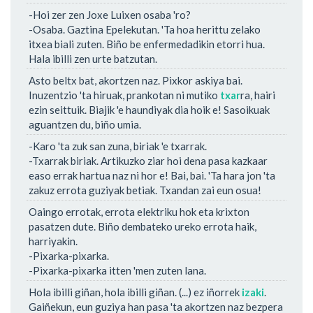
-Hoi zer zen Joxe Luixen osaba 'ro?
-Osaba. Gaztina Epelekutan. 'Ta hoa herittu zelako
itxea biali zuten. Biño be enfermedadikin etorri hua.
Hala ibilli zen urte batzutan.
Asto beltx bat, akortzen naz. Pixkor askiya bai.
Inuzentzio 'ta hiruak, prankotan ni mutiko
txar
ra, hairi
ezin seittuik. Biajik 'e haundiyak dia hoik e! Sasoikuak
aguantzen du, biño umia.
-Karo 'ta zuk san zuna, biriak 'e txarrak.
-Txarrak biriak. Artikuzko ziar hoi dena pasa kazkaar
easo errak hartua naz ni hor e! Bai, bai. 'Ta hara jon 'ta
zakuz errota guziyak betiak. Txandan zai eun osua!
Oaingo errotak, errota elektriku hok eta krixton
pasatzen dute. Biño dembateko ureko errota haik,
harriyakin.
-Pixarka-pixarka.
-Pixarka-pixarka itten 'men zuten lana.
Hola ibilli giñan, hola ibilli giñan. (...) ez iñorrek
izaki
.
Gaiñekun, eun guziya han pasa 'ta akortzen naz bezpera