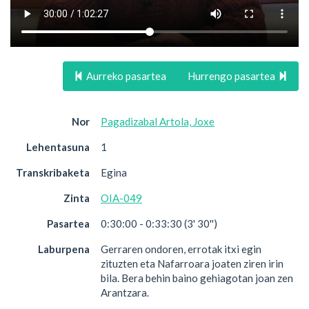
Aurreko pasartea
Hurrengo pasartea
Nor
Pagadizabal Artola, Joxe
Lehentasuna
1
Transkribaketa
Egina
Zinta
OIA-049
Pasartea
0:30:00 - 0:33:30 (3' 30'')
Laburpena
Gerraren ondoren, errotak itxi egin
zituzten eta Nafarroara joaten ziren irin
bila. Bera behin baino gehiagotan joan zen
Arantzara.