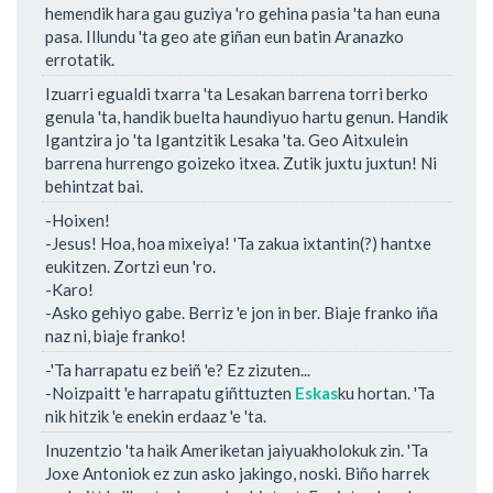
hemendik hara gau guziya 'ro gehina pasia 'ta han euna
pasa. Illundu 'ta geo ate giñan eun batin Aranazko
errotatik.
Izuarri egualdi txarra 'ta Lesakan barrena torri berko
genula 'ta, handik buelta haundiyuo hartu genun. Handik
Igantzira jo 'ta Igantzitik Lesaka 'ta. Geo Aitxulein
barrena hurrengo goizeko itxea. Zutik juxtu juxtun! Ni
behintzat bai.
-Hoixen!
-Jesus! Hoa, hoa mixeiya! 'Ta zakua ixtantin(?) hantxe
eukitzen. Zortzi eun 'ro.
-Karo!
-Asko gehiyo gabe. Berriz 'e jon in ber. Biaje franko iña
naz ni, biaje franko!
-'Ta harrapatu ez beiñ 'e? Ez zizuten...
-Noizpaitt 'e harrapatu giñttuzten
Eskas
ku hortan. 'Ta
nik hitzik 'e enekin erdaaz 'e 'ta.
Inuzentzio 'ta haik Ameriketan jaiyuakholokuk zin. 'Ta
Joxe Antoniok ez zun asko jakingo, noski. Biño harrek