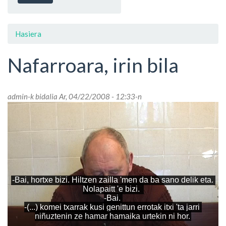
Hasiera
Nafarroara, irin bila
admin
-k bidalia Ar, 04/22/2008 - 12:33-n