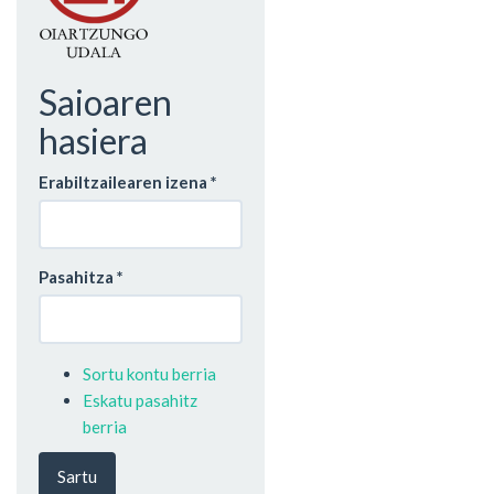
Saioaren
hasiera
Erabiltzailearen izena
*
Pasahitza
*
Sortu kontu berria
Eskatu pasahitz
berria
Sartu