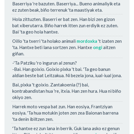
Baserriya 're bazuten. Baserriya... Bueno animaliyik eta
ez zuten beak, biño terrenuk 'ta maastiyak eta.
Hola zittuzten. Baserri er bat zen. Han bizi zen gizon
bat xiberutarra. Biño harrek itten zun erdiyik ez zuten.
Bai 'ta geo hola hantxe.
Oillo 'ta txerri 'ta holako animali
mordoxka
't izaten zen
'ta. Hantxe beti lana sortzen zen. Hantxe
ongi
aitzen
giñan.
-'Ta Patziku 'ro ingurun al zenun?
-Bai. Han goixio. Goixio pixka 't bai. 'Ta geo banun
aldian beste bat Leitzakua. Ni bezela jona, iual-iual jona.
Bai, pixka 't goixio. Zantakoenia (?) bai,
kontrabandistan hua 're, itxia. Han zen hura. Hua ni biño
okiyo zen.
Harrek moto vespa bat zun. Han eosiya, Frantziyan
eosiya. 'Ta hua motukin joten zen zea Baionan barrena
'ta denin ibiltzen zen.
'Ta hantxe ez zun lana in berrik. Guk lana asko ez genun