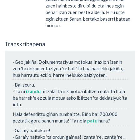
zuen hainbeste diru bildu eta ihes egin
behar izan zuen beste aldera. Hiru urte
egin zituen Saran, bertako baserri batean
morroi.
Transkribapena
-Geo jakiña. Dokumentaziyua motokua Inaxion izenin
zen 'ta dokumentaziyua 're bai. 'Ta hua harrekin jakiña,
hua harrautu ezkio, harrei helduko baiziyoten.
-Bai seuru.
-'Ta ni
izandu
nitzala 'ta nik motua ibiltzen nula 'ta hola
ba harrek 'e ez zula motua asko ibiltzen 'ta deklaziyuk 'ta
inta.
Hala defendittu giñan numbaitte. Biño ba! 700.000
peztatik gora banun munta! 'Ta nola
patu
hura?
-Garaiy haitako e!
-Garaiy haitako 'ta ordun gaiñea! Izanta 're, izanta 're...