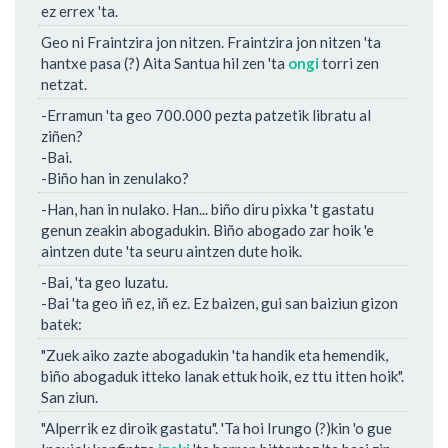
ez errex 'ta.
Geo ni Fraintzira jon nitzen. Fraintzira jon nitzen 'ta
hantxe pasa (?) Aita Santua hil zen 'ta
ongi
torri zen
netzat.
-Erramun 'ta geo 700.000 pezta patzetik libratu al
ziñen?
-Bai.
-Biño han in zenulako?
-Han, han in nulako. Han... biño diru pixka 't gastatu
genun zeakin abogadukin. Biño abogado zar hoik 'e
aintzen dute 'ta seuru aintzen dute hoik.
-Bai, 'ta geo luzatu.
-Bai 'ta geo iñ ez, iñ ez. Ez baizen, gui san baiziun gizon
batek:
"Zuek aiko zazte abogadukin 'ta handik eta hemendik,
biño abogaduk itteko lanak ettuk hoik, ez ttu itten hoik".
San ziun.
"Alperrik ez diroik gastatu". 'Ta hoi Irungo (?)kin 'o gue