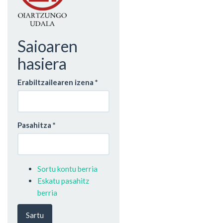
Saioaren
hasiera
Erabiltzailearen izena
*
Pasahitza
*
Sortu kontu berria
Eskatu pasahitz
berria
Sartu