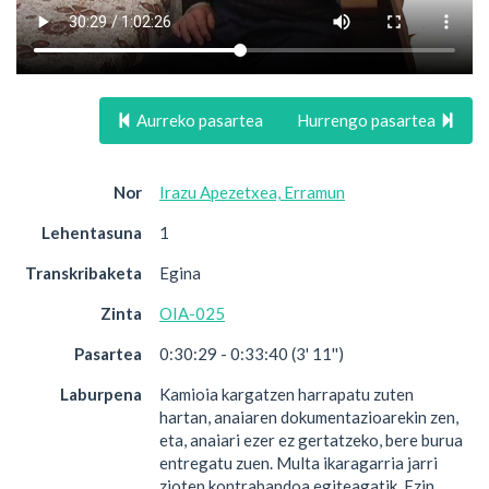
Aurreko pasartea
Hurrengo pasartea
Nor
Irazu Apezetxea, Erramun
Lehentasuna
1
Transkribaketa
Egina
Zinta
OIA-025
Pasartea
0:30:29 - 0:33:40 (3' 11'')
Laburpena
Kamioia kargatzen harrapatu zuten
hartan, anaiaren dokumentazioarekin zen,
eta, anaiari ezer ez gertatzeko, bere burua
entregatu zuen. Multa ikaragarria jarri
zioten kontrabandoa egiteagatik. Ezin