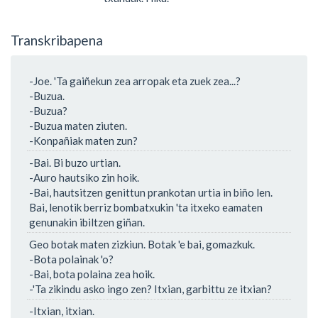
Transkribapena
-Joe. 'Ta gaiñekun zea arropak eta zuek zea...?
-Buzua.
-Buzua?
-Buzua maten ziuten.
-Konpañiak maten zun?
-Bai. Bi buzo urtian.
-Auro hautsiko zin hoik.
-Bai, hautsitzen genittun prankotan urtia in biño len.
Bai, lenotik berriz bombatxukin 'ta itxeko eamaten
genunakin ibiltzen giñan.
Geo botak maten zizkiun. Botak 'e bai, gomazkuk.
-Bota polainak 'o?
-Bai, bota polaina zea hoik.
-'Ta zikindu asko ingo zen? Itxian, garbittu ze itxian?
-Itxian, itxian.