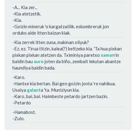
-A... Kia zer...
-Kia atetzetik.
-Kia.
-Goizin mineruk 'o kargatzaillik, eskombreruk jon
orduko alde itten baizun kiak.
-Kia zerrek itten zuna, makinan oliyuk?
-Ez, ez. Tirua titzin, kalea(?) beltzeko kia. 'Ta hua pixkan
pixkan pixkan atetzen da. Tximiniya paretxo
xamar
rin
baldin bau
auro
joten da biño, zembait lekutan abantze
haundiya baldin bada.
-Karo.
-Hantxe kia bertan. Bai geo goizin jonta 're nahikua.
Usaiya
galant
a 'ta. Muniziyun kia.
-Karo, bai, bai. Haimbeste petardo jartzen bazin.
-Petardo
-Hamabost.
-Zulo.