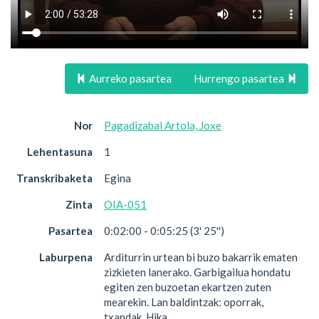
Aurreko pasartea
Hurrengo pasartea
Nor
Pagadizabal Artola, Joxe
Lehentasuna
1
Transkribaketa
Egina
Zinta
OIA-051
Pasartea
0:02:00 - 0:05:25 (3' 25'')
Laburpena
Arditurrin urtean bi buzo bakarrik ematen
zizkieten lanerako. Garbigailua hondatu
egiten zen buzoetan ekartzen zuten
mearekin. Lan baldintzak: oporrak,
txandak. Hika.