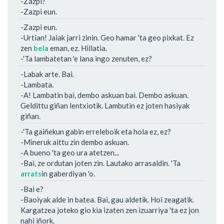
-Zazpi?
-Zazpi eun.
-Zazpi eun.
-Urtian! Jaiak jarri zinin. Geo hamar 'ta geo pixkat. Ez
zen
bela
eman, ez. Hillatia.
-'Ta lambatetan 'e lana ingo zenuten, ez?
-Labak arte. Bai.
-Lambata.
-A! Lambatin bai, dembo askuan bai. Dembo askuan.
Geldittu giñan lentxiotik. Lambutin ez joten hasiyak
giñan.
-'Ta gaiñekun gabin erreleboik eta hola ez, ez?
-Mineruk aittu zin dembo askuan.
-A bueno 'ta geo ura atetzen...
-Bai, ze ordutan joten zin. Lautako arrasaldin. 'Ta
arrats
in gaberdiyan 'o.
-Bai e?
-Baoiyak alde in batea. Bai, gau aldetik. Hoi zeagatik.
Kargatzea joteko gio kia izaten zen izuarriya 'ta ez jon
nahi iñork.