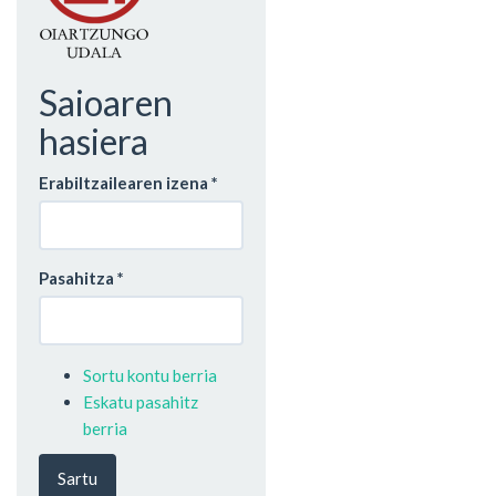
Saioaren
hasiera
Erabiltzailearen izena
*
Pasahitza
*
Sortu kontu berria
Eskatu pasahitz
berria
Sartu