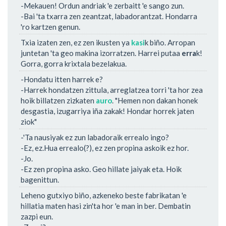
-Mekauen! Ordun andriak 'e zerbaitt 'e sango zun.
-Bai 'ta txarra zen zeantzat, labadorantzat. Hondarra
'ro kartzen genun.
Txia izaten zen, ez zen ikusten ya
kasi
k biño. Arropan
juntetan 'ta geo makina izorratzen. Harrei putaa
erra
k!
Gorra, gorra krixtala bezelakua.
-Hondatu itten harrek e?
-Harrek hondatzen zittula, arreglatzea torri 'ta hor zea
hoik billatzen zizkaten
auro
. "Hemen non dakan honek
desgastia, izugarriya iña zakak! Hondar horrek jaten
ziok"
-'Ta nausiyak ez zun labadoraik errealo ingo?
-Ez, ez.Hua errealo(?), ez zen propina askoik ez hor.
-Jo.
-Ez zen propina asko. Geo hillate jaiyak eta. Hoik
bagenittun.
Leheno gutxiyo biño, azkeneko beste fabrikatan 'e
hillatia maten hasi zin'ta hor 'e man in ber. Dembatin
zazpi eun.