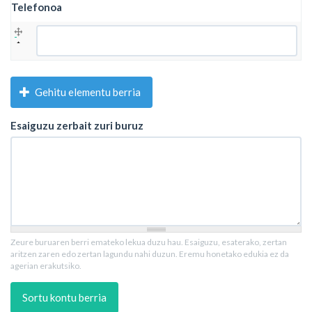
Telefonoa
Telefonoa
Gehitu elementu berria
Esaiguzu zerbait zuri buruz
Zeure buruaren berri emateko lekua duzu hau. Esaiguzu, esaterako, zertan
aritzen zaren edo zertan lagundu nahi duzun. Eremu honetako edukia ez da
agerian erakutsiko.
Sortu kontu berria