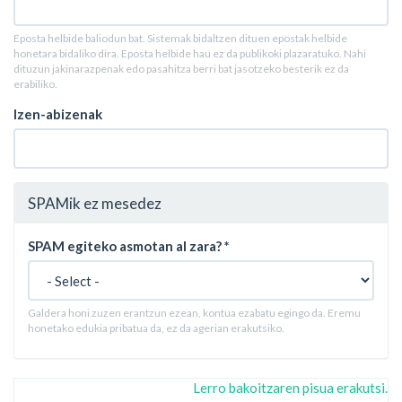
Eposta helbide baliodun bat. Sistemak bidaltzen dituen epostak helbide
honetara bidaliko dira. Eposta helbide hau ez da publikoki plazaratuko. Nahi
dituzun jakinarazpenak edo pasahitza berri bat jasotzeko besterik ez da
erabiliko.
Izen-abizenak
SPAMik ez mesedez
SPAM egiteko asmotan al zara?
*
Galdera honi zuzen erantzun ezean, kontua ezabatu egingo da. Eremu
honetako edukia pribatua da, ez da agerian erakutsiko.
Lerro bakoitzaren pisua erakutsi.