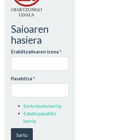
Saioaren
hasiera
Erabiltzailearen izena
*
Pasahitza
*
Sortu kontu berria
Eskatu pasahitz
berria
Sartu