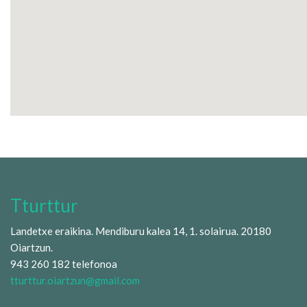
Tturttur
Landetxe eraikina. Mendiburu kalea 14, 1. solairua. 20180
Oiartzun.
943 260 182 telefonoa
tturttur.oiartzun@gmail.com