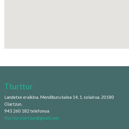
Tturttur
Landetxe eraikina. Mendiburu kalea 14, 1. solairua. 20180
Oiartzun.
943 260 182 telefonoa
tturttur.oiartzun@gmail.com