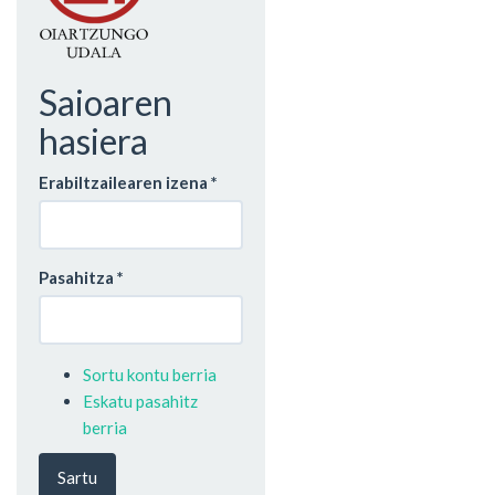
Saioaren
hasiera
Erabiltzailearen izena
*
Pasahitza
*
Sortu kontu berria
Eskatu pasahitz
berria
Sartu