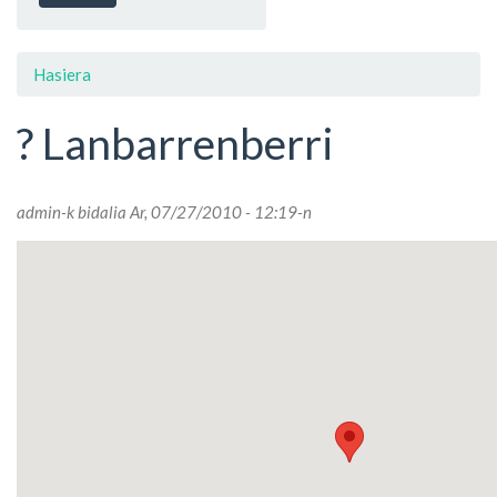
Hasiera
? Lanbarrenberri
admin
-k bidalia Ar, 07/27/2010 - 12:19-n