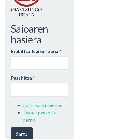
Saioaren
hasiera
Erabiltzailearen izena
*
Pasahitza
*
Sortu kontu berria
Eskatu pasahitz
berria
Sartu