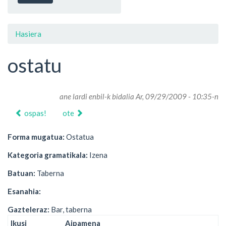
Hasiera
ostatu
ane lardi enbil
-k bidalia Ar, 09/29/2009 - 10:35-n
ospas!
ote
Forma mugatua:
Ostatua
Kategoria gramatikala:
Izena
Batuan:
Taberna
Esanahia:
Gazteleraz:
Bar, taberna
Ikusi
Aipamena