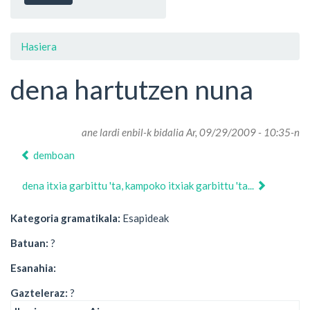
Hasiera
dena hartutzen nuna
ane lardi enbil
-k bidalia Ar, 09/29/2009 - 10:35-n
demboan
dena itxia garbittu 'ta, kampoko itxiak garbittu 'ta...
Kategoria gramatikala:
Esapideak
Batuan:
?
Esanahia:
Gazteleraz:
?