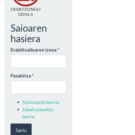
Saioaren
hasiera
Erabiltzailearen izena
*
Pasahitza
*
Sortu kontu berria
Eskatu pasahitz
berria
Sartu