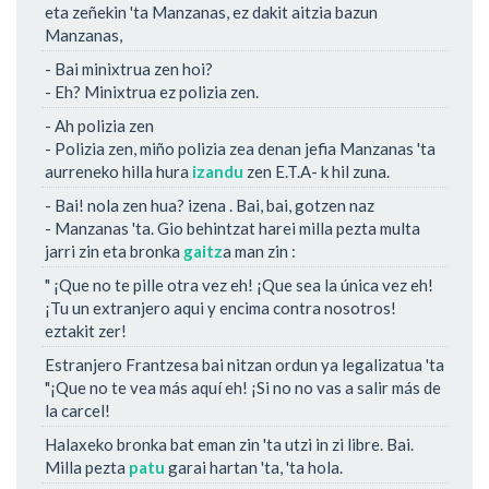
eta zeñekin 'ta Manzanas, ez dakit aitzia bazun
Manzanas,
- Bai minixtrua zen hoi?
- Eh? Minixtrua ez polizia zen.
- Ah polizia zen
- Polizia zen, miño polizia zea denan jefia Manzanas 'ta
aurreneko hilla hura
izandu
zen E.T.A- k hil zuna.
- Bai! nola zen hua? izena . Bai, bai, gotzen naz
- Manzanas 'ta. Gio behintzat harei milla pezta multa
jarri zin eta bronka
gaitz
a man zin :
" ¡Que no te pille otra vez eh! ¡Que sea la única vez eh!
¡Tu un extranjero aqui y encima contra nosotros!
eztakit zer!
Estranjero Frantzesa bai nitzan ordun ya legalizatua 'ta
"¡Que no te vea más aquí eh! ¡Si no no vas a salir más de
la carcel!
Halaxeko bronka bat eman zin 'ta utzi in zi libre. Bai.
Milla pezta
patu
garai hartan 'ta, 'ta hola.