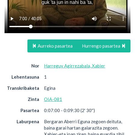
Aurreko pasartea
Hurrengo pasartea
Nor
Harreguy Agirrezabala, Xabier
Lehentasuna
1
Transkribaketa
Egina
Zinta
OIA-081
Pasartea
0:07:00 - 0:09:30 (2' 30'')
Laburpena
Bergaran Aberri Eguna zegoen deituta,
baina garai hartan galarazita zegoen.
Xabier-eta joan ziren, baina guardia zibil