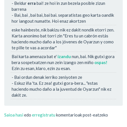
- Beldur
erra
bai! ze hoi in zun bezela posible zizun
barrena
- Bai, bai , bai bai, bai bai. separatistas geo karta oandik
hor iangout numatte. Hoi enaz akortzen
eske hainbeste, nik bakizu nik ez dakit nondik etorri zen.
Karta anonimo bat torri zin "Eres tu un cabrón estás
haciendo mucho daño a los jóvenes de Oyarzun y como
te pille te vas a acordar"
Bai karta amenaza bat e'
izandu
nun, bai. Nik gutxi gora
bera sospetxatzen nun zein izango zen miño
ospas!
Ezin zu esan, klaro, ezin zu esan.
- Bai ordun denak ierriko zeniyoten ze
- Eskuz iña 'ta. Ez zea! gutxi gora-bera... "estas
haciendo mucho daño a la juventud de Oyarzun" nik ez
dakit ze.
Saioa hasi
edo
erregistratu
komentarioak post-eatzeko