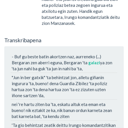
eta poliziaz betea zegoen ingurua eta
atxilotu egin zuten. Handik egun
batzuetara, Irungo komandantziatik deitu
zion Manzanasek.
Transkribapena
- Buf gu beste batin akortzen naz, aurreneko (...)
Bergaran zen aberri eguna, Bergaran 'ta
galazi
ya zon
'ta jun nahi ba guk 'ta jun in nahi ba 'ta,
"Jun in ber gatxik" 'ta behintzat jon, alletu giñanin
ingurura 'ta, bueno! dena Guardia Zibilez 'ta poliziz
hartua zon 'ta dena hartua zon 'ta ez zizuten uzten
iñone sartzen 'da,
nei 're hartu ziten ba 'ta, eskatu altuk eta eman eta
bueno! nik eztakit ze ka, nik banun ordun karneta zean
bat karneta bat, 'ta kendu ziten
'Ta gio behintzat zeatik deittu Irungo komandantzitikan