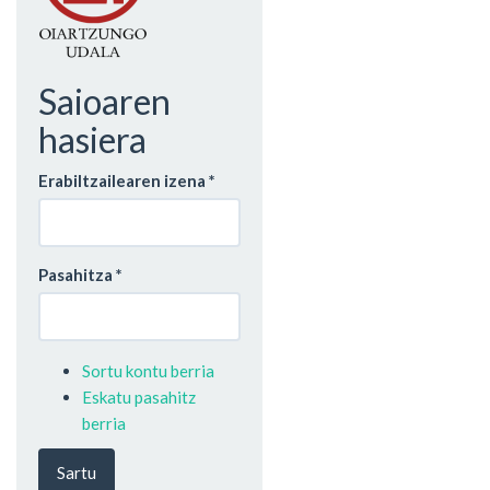
Saioaren
hasiera
Erabiltzailearen izena
*
Pasahitza
*
Sortu kontu berria
Eskatu pasahitz
berria
Sartu