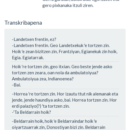
gero pixkanaka itzuli ziren.
Transkribapena
-Landetxen frentin, ez?
-Landetxen frentin. Geo Landetxekuk 'e tortzen zin.
Hoik 'e zean bizitzen zin, Frantziyan, Egianekuk zin hoik,
Egia. Egiatarrak.
Hoik 're tortzen zin, geo itxian. Geo beste jende asko
tortzen zen zeara, oan nola da ambulatoiyua?
Ambulatoiyua zea, Indianoenea?
-Bai.
-Horrea 're tortzen zin. Hor izautu ttut nik alemanak eta
jende, jende haundiya asko, bai. Horrea tortzen zin. Hor
erdi palaziyo(?) 'ta tortzen zin.
-'Ta Beldarrain hoik?
-Beldarrain hoik, hoik 'e Beldarraindar hoik 'e
oiyartzuarrak zin, Donostiyan bizi zin. Beldarrain