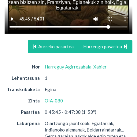
Aurreko pasartea
Hurrengo pasartea
Nor
Harreguy Agirrezabala, Xabier
Lehentasuna
1
Transkribaketa
Egina
Zinta
OIA-080
Pasartea
0:45:45 - 0:47:38 (1' 53'')
Laburpena
Oiartzungo jauntxoak: Egiatarrak,
Indianoko alemanak, Beldarraindarrak...
Gerra garaian, askok alde egin zuten eta