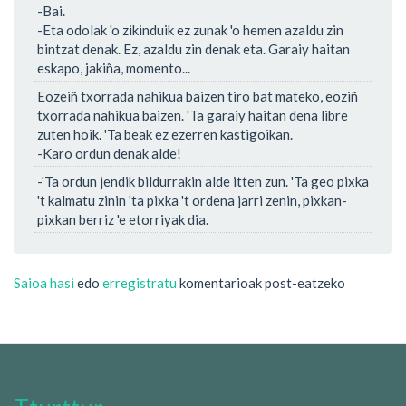
-Bai.
-Eta odolak 'o zikinduik ez zunak 'o hemen azaldu zin
bintzat denak. Ez, azaldu zin denak eta. Garaiy haitan
eskapo, jakiña, momento...
Eozeiñ txorrada nahikua baizen tiro bat mateko, eoziñ
txorrada nahikua baizen. 'Ta garaiy haitan dena libre
zuten hoik. 'Ta beak ez ezerren kastigoikan.
-Karo ordun denak alde!
-'Ta ordun jendik bildurrakin alde itten zun. 'Ta geo pixka
't kalmatu zinin 'ta pixka 't ordena jarri zenin, pixkan-
pixkan berriz 'e etorriyak dia.
Saioa hasi
edo
erregistratu
komentarioak post-eatzeko