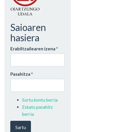
Saioaren
hasiera
Erabiltzailearen izena
*
Pasahitza
*
Sortu kontu berria
Eskatu pasahitz
berria
Sartu