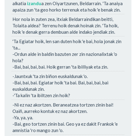
alkatia
izandu
a zen Oiyartzunen, Beldarrain. 'Ta anaiya
apaiza zun 'ta geo horko terrenuk eta hoik 'e benak zin.
Hor nola in zuten zea, itxiak Beldarraindikan beitti,
Tolaita aldea? Terrenu hoik denak hoinak zin. 'Ta hoik,
hoik 'e denak gerra dembuan alde indako jendiak zin.
'Ta Egiatar hoik, len san duten hoik 'e bai, hola jonak zin
'ta...
-Ordun alde in baldin bazuten zer zin nazionalixtak 'o
hola?
-Bai, bai, bai, bai. Hoik gerran 'ta ibilliyak eta zin.
-Jauntxuk 'ta zin biñon euskaldunak 'o.
-Bai, bai, bai. Egiatar hoik 'ta bai. Bai, bai, bai, bai
euskaldunak zin.
-'Ta kalin 'ta ibiltzen zin hoik?
-Ni ez naz akortzen. Beraneatzea tortzen zinin bai!
Oaiñ, aurreko kontuk ez naz akortzen.
-Ya, ya, ya.
-Bai, geo tortzen zinin bai. Geo ya ez dakit Frankok 'e
amnistia 'ro mango zun 'o.