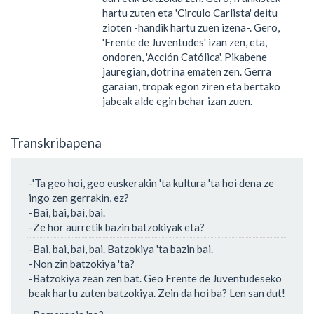
hartu zuten eta 'Circulo Carlista' deitu
zioten -handik hartu zuen izena-. Gero,
'Frente de Juventudes' izan zen, eta,
ondoren, 'Acción Católica'. Pikabene
jauregian, dotrina ematen zen. Gerra
garaian, tropak egon ziren eta bertako
jabeak alde egin behar izan zuen.
Transkribapena
-'Ta geo hoi, geo euskerakin 'ta kultura 'ta hoi dena ze
ingo zen gerrakin, ez?
-Bai, bai, bai, bai.
-Ze hor aurretik bazin batzokiyak eta?
-Bai, bai, bai, bai. Batzokiya 'ta bazin bai.
-Non zin batzokiya 'ta?
-Batzokiya zean zen bat. Geo Frente de Juventudeseko
beak hartu zuten batzokiya. Zein da hoi ba? Len san dut!