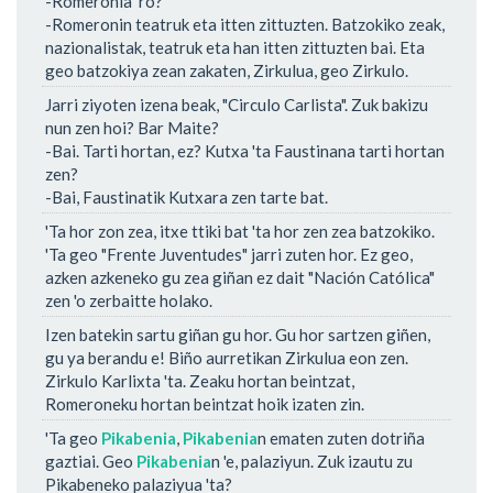
-Romeronia 'ro?
-Romeronin teatruk eta itten zittuzten. Batzokiko zeak,
nazionalistak, teatruk eta han itten zittuzten bai. Eta
geo batzokiya zean zakaten, Zirkulua, geo Zirkulo.
Jarri ziyoten izena beak, "Circulo Carlista". Zuk bakizu
nun zen hoi? Bar Maite?
-Bai. Tarti hortan, ez? Kutxa 'ta Faustinana tarti hortan
zen?
-Bai, Faustinatik Kutxara zen tarte bat.
'Ta hor zon zea, itxe ttiki bat 'ta hor zen zea batzokiko.
'Ta geo "Frente Juventudes" jarri zuten hor. Ez geo,
azken azkeneko gu zea giñan ez dait "Nación Católica"
zen 'o zerbaitte holako.
Izen batekin sartu giñan gu hor. Gu hor sartzen giñen,
gu ya berandu e! Biño aurretikan Zirkulua eon zen.
Zirkulo Karlixta 'ta. Zeaku hortan beintzat,
Romeroneku hortan beintzat hoik izaten zin.
'Ta geo
Pikabenia
,
Pikabenia
n ematen zuten dotriña
gaztiai. Geo
Pikabenia
n 'e, palaziyun. Zuk izautu zu
Pikabeneko palaziyua 'ta?