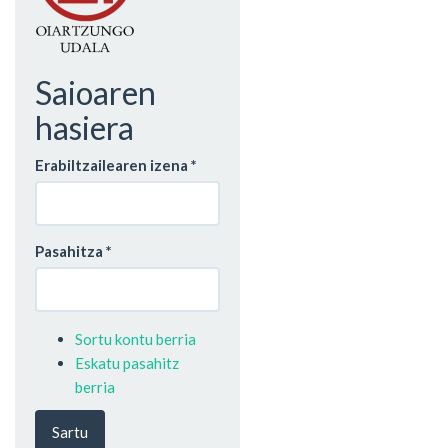
Saioaren
hasiera
Erabiltzailearen izena
*
Pasahitza
*
Sortu kontu berria
Eskatu pasahitz
berria
Sartu