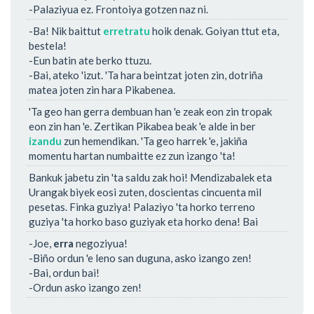
-Palaziyua ez. Frontoiya gotzen naz ni.
-Ba! Nik baittut
erretratu
hoik denak. Goiyan ttut eta,
bestela!
-Eun batin ate berko ttuzu.
-Bai, ateko 'izut. 'Ta hara beintzat joten zin, dotriña
matea joten zin hara Pikabenea.
'Ta geo han gerra dembuan han 'e zeak eon zin tropak
eon zin han 'e. Zertikan Pikabea beak 'e alde in ber
izandu
zun hemendikan. 'Ta geo harrek 'e, jakiña
momentu hartan numbaitte ez zun izango 'ta!
Bankuk jabetu zin 'ta saldu zak hoi! Mendizabalek eta
Urangak biyek eosi zuten, doscientas cincuenta mil
pesetas. Finka guziya! Palaziyo 'ta horko terreno
guziya 'ta horko baso guziyak eta horko dena! Bai
-Joe,
erra
negoziyua!
-Biño ordun 'e leno san duguna, asko izango zen!
-Bai, ordun bai!
-Ordun asko izango zen!