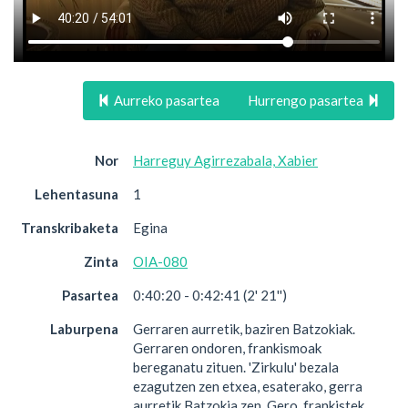
Aurreko pasartea
Hurrengo pasartea
Nor
Harreguy Agirrezabala, Xabier
Lehentasuna
1
Transkribaketa
Egina
Zinta
OIA-080
Pasartea
0:40:20 - 0:42:41 (2' 21'')
Laburpena
Gerraren aurretik, baziren Batzokiak.
Gerraren ondoren, frankismoak
bereganatu zituen. 'Zirkulu' bezala
ezagutzen zen etxea, esaterako, gerra
aurretik Batzokia zen. Gero, frankistek